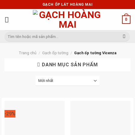
Skip
GẠCH ỐP LÁT HOÀNG MAI
to
content
0
Tìm
kiếm:
Trang chủ
/
Gạch ốp tường
/
Gạch ốp tường Vicenza
DANH MỤC SẢN PHẨM
-29%