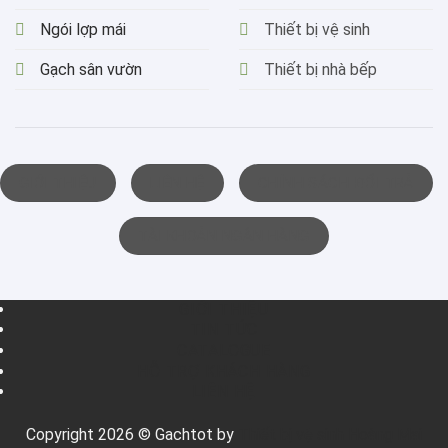
Ngói lợp mái
Thiết bị vệ sinh
Gạch sân vườn
Thiết bị nhà bếp
GIỚI THIỆU
LIÊN HỆ
CHÍNH SÁCH ĐỔI TRẢ
TÀI KHOẢN NGÂN HÀNG
GIỚI THIỆU
TIN TỨC
CATALOGUE
HỖ TRỢ KHÁCH HÀNG
LIÊN HỆ
Copyright 2026 © Gachtot by
Thiết bị vệ sinh Hoàng Mai