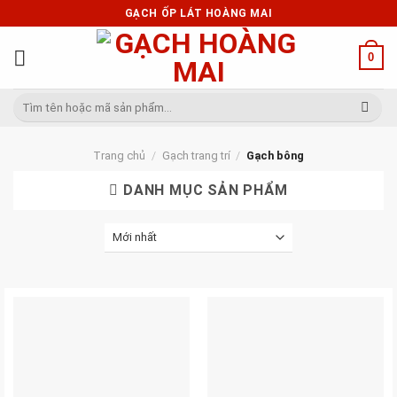
Skip
GẠCH ỐP LÁT HOÀNG MAI
to
content
0
Tìm
kiếm:
Trang chủ
/
Gạch trang trí
/
Gạch bông
DANH MỤC SẢN PHẨM