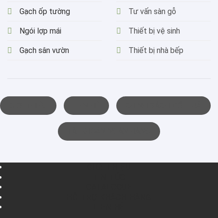
Gạch ốp tường
Tư vấn sàn gỗ
Ngói lợp mái
Thiết bị vệ sinh
Gạch sân vườn
Thiết bị nhà bếp
GIỚI THIỆU
LIÊN HỆ
CHÍNH SÁCH ĐỔI TRẢ
TÀI KHOẢN NGÂN HÀNG
GIỚI THIỆU
TIN TỨC
CATALOGUE
HỖ TRỢ KHÁCH HÀNG
LIÊN HỆ