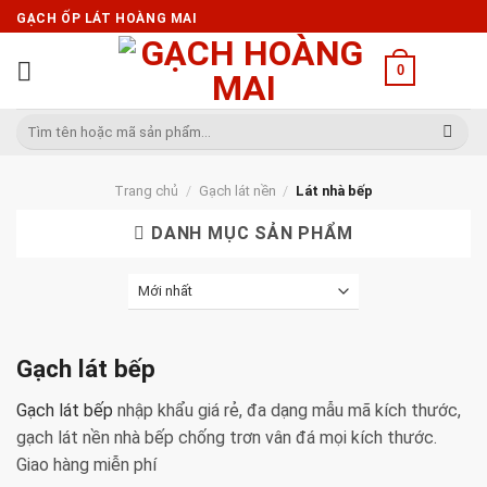
Skip
GẠCH ỐP LÁT HOÀNG MAI
to
content
0
Tìm
kiếm:
Trang chủ
/
Gạch lát nền
/
Lát nhà bếp
DANH MỤC SẢN PHẨM
Gạch lát bếp
Gạch lát bếp
nhập khẩu giá rẻ, đa dạng mẫu mã kích thước,
gạch lát nền nhà bếp chống trơn vân đá mọi kích thước.
Giao hàng miễn phí