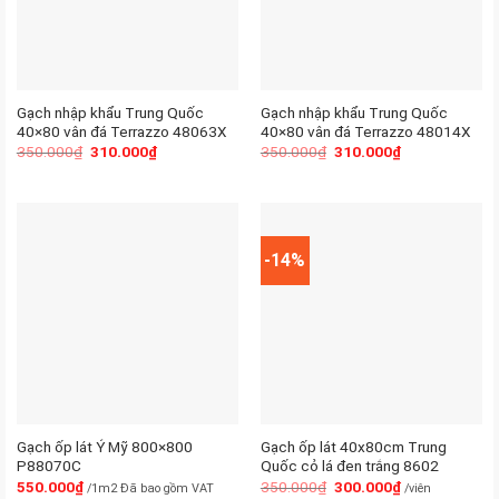
Gạch nhập khẩu Trung Quốc
Gạch nhập khẩu Trung Quốc
40×80 vân đá Terrazzo 48063X
40×80 vân đá Terrazzo 48014X
350.000
₫
310.000
₫
350.000
₫
310.000
₫
-14%
Gạch ốp lát Ý Mỹ 800×800
Gạch ốp lát 40x80cm Trung
P88070C
Quốc cỏ lá đen trắng 8602
550.000
₫
350.000
₫
300.000
₫
/1m2 Đã bao gồm VAT
/viên