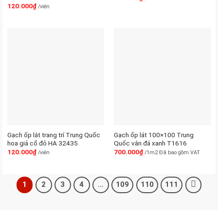
120.000
₫
/viên
Gạch ốp lát trang trí Trung Quốc
Gạch ốp lát 100×100 Trung
hoa giả cổ đỏ HA 32435
Quốc vân đá xanh T1616
120.000
₫
700.000
₫
/viên
/1m2 Đã bao gồm VAT
1
2
3
4
…
109
110
111