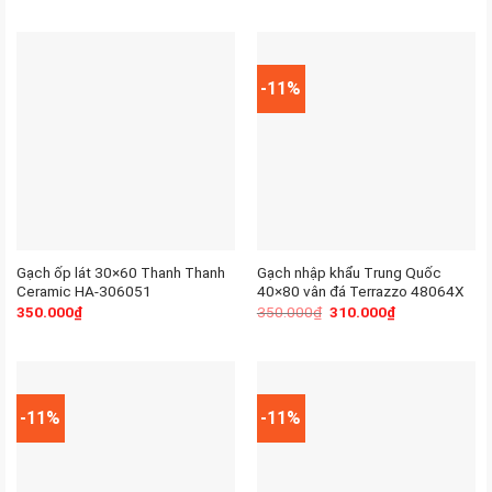
-11%
Gạch ốp lát 30×60 Thanh Thanh
Gạch nhập khẩu Trung Quốc
Ceramic HA-306051
40×80 vân đá Terrazzo 48064X
350.000
₫
350.000
₫
310.000
₫
-11%
-11%