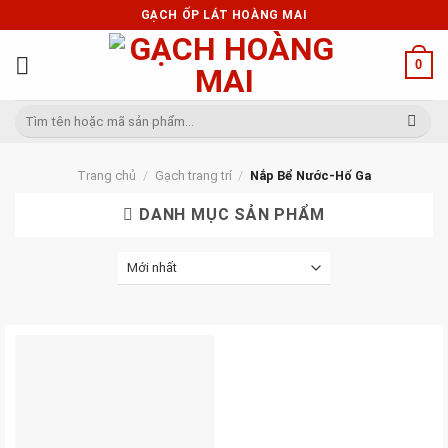
Skip
GẠCH ỐP LÁT HOÀNG MAI
to
content
0
Tìm
kiếm:
Trang chủ
/
Gạch trang trí
/
Nắp Bể Nước-Hố Ga
DANH MỤC SẢN PHẨM