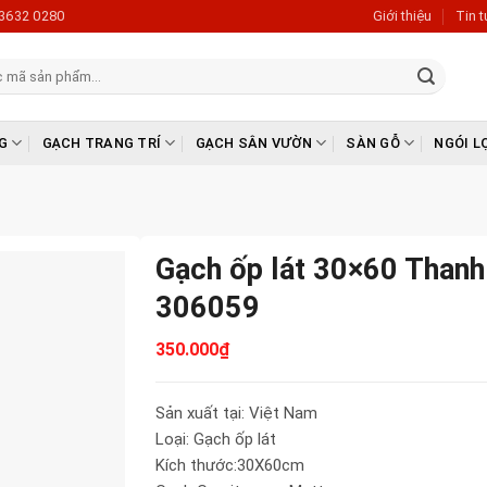
3632 0280
Giới thiệu
Tin 
G
GẠCH TRANG TRÍ
GẠCH SÂN VƯỜN
SÀN GỖ
NGÓI L
Gạch ốp lát 30×60 Than
306059
350.000
₫
Sản xuất tại: Việt Nam
Loại: Gạch ốp lát
Kích thước:30X60cm