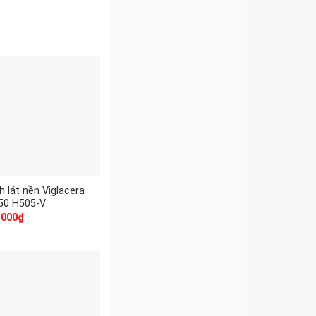
h lát nền Viglacera
50 H505-V
.000
₫