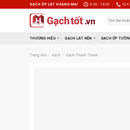
Skip
8:00 - 18:00
024 
GẠCH ỐP LÁT HOÀNG MAI
to
content
Tìm
kiếm:
THƯƠNG HIỆU
GẠCH LÁT NỀN
GẠCH ỐP TƯỜN
Trang chủ
/
Gạch
/
Gạch Thanh Thanh