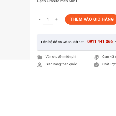
Gạch Granite men Matt
Gạch ốp lát 30x60 Thanh Thanh Ceramic HA
THÊM VÀO GIỎ HÀNG
:
0911 441 066
Liên hệ để có Giá ưu đãi hơn
Vận chuyển miễn phí
Cam kết 
Giao hàng toàn quốc
Chất lượn