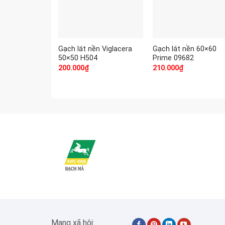
Gạch lát nền Viglacera
Gạch lát nền 60×60
50×50 H504
Prime 09682
200.000
₫
210.000
₫
Mạng xã hội: