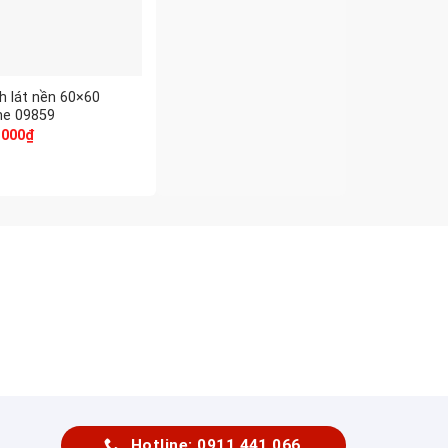
h lát nền 60×60
me 09859
.000
₫
Hotline: 0911 441 066