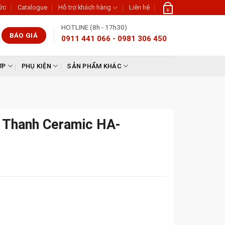
tức
Catalogue
Hỗ trợ khách hàng
Liên hệ
0
HOTLINE (8h - 17h30)
BÁO GIÁ
0911 441 066 - 0981 306 450
ỢP
PHỤ KIỆN
SẢN PHẨM KHÁC
h Thanh Ceramic HA-