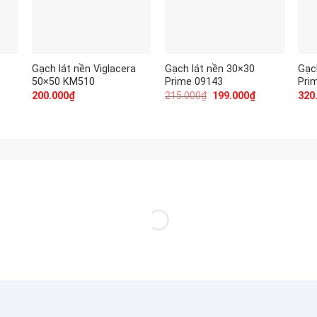
Gạch lát nền Viglacera
Gạch lát nền 30×30
Gạc
50×50 KM510
Prime 09143
Pri
200.000
₫
215.000
₫
199.000
₫
320