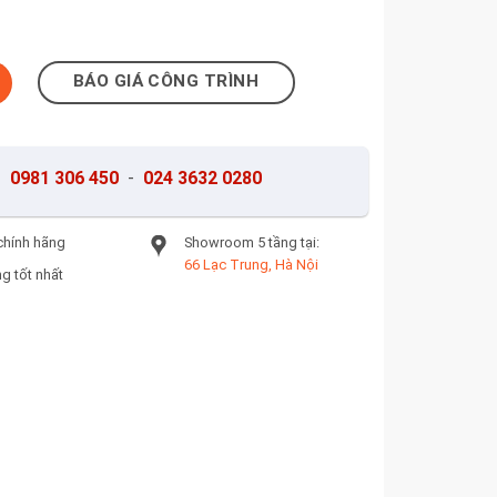
-306059 số lượng
BÁO GIÁ CÔNG TRÌNH
-
0981 306 450
-
024 3632 0280
chính hãng
Showroom 5 tầng tại:
66 Lạc Trung, Hà Nội
g tốt nhất