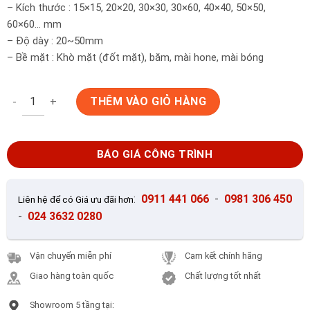
– Kích thước : 15×15, 20×20, 30×30, 30×60, 40×40, 50×50,
60×60… mm
– Độ dày : 20~50mm
– Bề mặt : Khò mặt (đốt mặt), băm, mài hone, mài bóng
Đá sọc dưa tự nhiên ốp lát sân vườn, bể bơi HM-30607 số lượn
THÊM VÀO GIỎ HÀNG
BÁO GIÁ CÔNG TRÌNH
:
0911 441 066
-
0981 306 450
Liên hệ để có Giá ưu đãi hơn
-
024 3632 0280
Vận chuyển miễn phí
Cam kết chính hãng
Giao hàng toàn quốc
Chất lượng tốt nhất
Showroom 5 tầng tại: