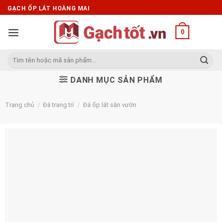
Skip
GẠCH ỐP LÁT HOÀNG MAI
to
content
0
Tìm
kiếm:
DANH MỤC SẢN PHẨM
Trang chủ
/
Đá trang trí
/
Đá ốp lát sân vườn