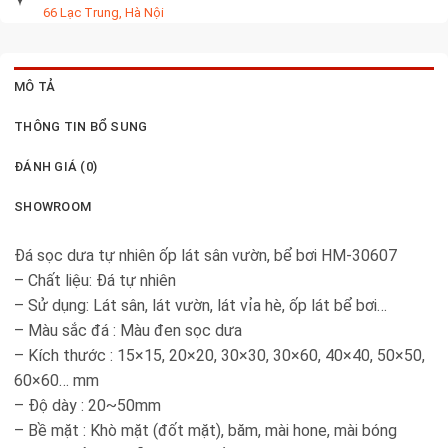
66 Lạc Trung, Hà Nội
MÔ TẢ
THÔNG TIN BỔ SUNG
ĐÁNH GIÁ (0)
SHOWROOM
Đá sọc dưa tự nhiên ốp lát sân vườn, bể bơi HM-30607
– Chất liệu: Đá tự nhiên
– Sử dụng: Lát sân, lát vườn, lát vỉa hè, ốp lát bể bơi…
– Màu sắc đá : Màu đen sọc dưa
– Kích thước : 15×15, 20×20, 30×30, 30×60, 40×40, 50×50,
60×60… mm
– Độ dày : 20~50mm
– Bề mặt : Khò mặt (đốt mặt), băm, mài hone, mài bóng