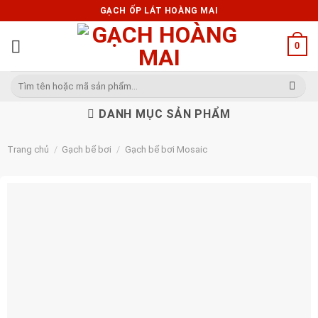
Skip
GẠCH ỐP LÁT HOÀNG MAI
to
content
0
Tìm
kiếm:
DANH MỤC SẢN PHẨM
Trang chủ
/
Gạch bể bơi
/
Gạch bể bơi Mosaic