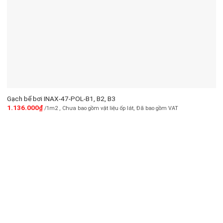
Gạch bể bơi INAX-47-POL-B1, B2, B3
1.136.000
₫
/1m2 , Chưa bao gồm vật liệu ốp lát, Đã bao gồm VAT