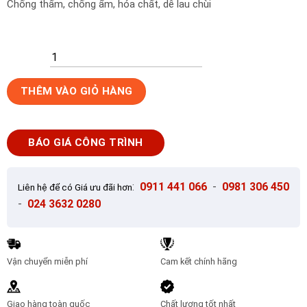
Chống thấm, chống ẩm, hóa chất, dễ lau chùi
Gạch
THÊM VÀO GIỎ HÀNG
bể
bơi
Mosaic
BÁO GIÁ CÔNG TRÌNH
MST
25051
số
:
0911 441 066
-
0981 306 450
Liên hệ để có Giá ưu đãi hơn
lượng
-
024 3632 0280
Vận chuyển miễn phí
Cam kết chính hãng
Giao hàng toàn quốc
Chất lượng tốt nhất