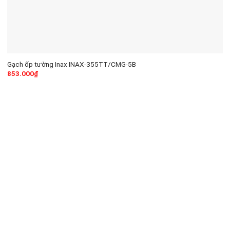
Gạch ốp tường Inax INAX-355TT/CMG-5B
853.000
₫