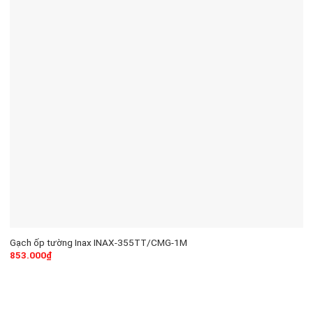
Gạch ốp tường Inax INAX-355TT/CMG-1M
853.000
₫