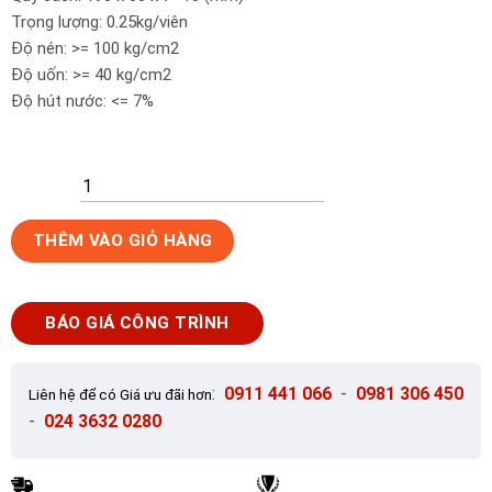
Trọng lượng: 0.25kg/viên
Độ nén: >= 100 kg/cm2
Độ uốn: >= 40 kg/cm2
Độ hút nước: <= 7%
Gạch
THÊM VÀO GIỎ HÀNG
giả
cổ
Vĩnh
BÁO GIÁ CÔNG TRÌNH
Cửu
ốp
tường
:
0911 441 066
-
0981 306 450
Liên hệ để có Giá ưu đãi hơn
màu
-
024 3632 0280
trắng
đỏ
DS010335019