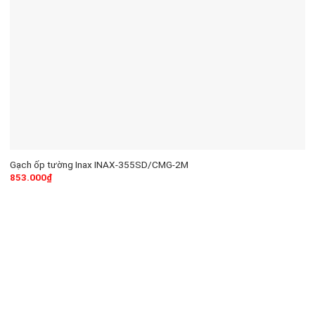
Gạch ốp tường Inax INAX-355SD/CMG-2M
853.000
₫