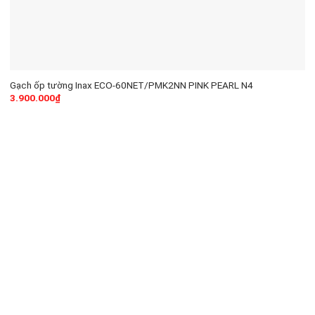
Gạch ốp tường Inax ECO-60NET/PMK2NN PINK PEARL N4
3.900.000
₫