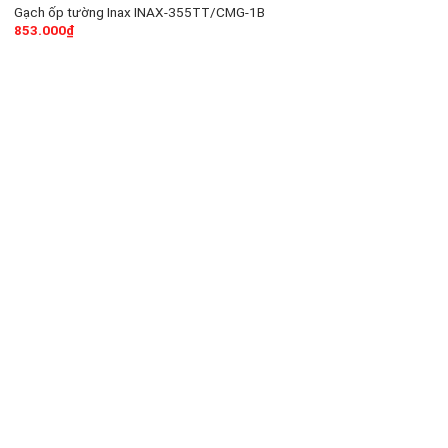
Gạch ốp tường Inax INAX-355TT/CMG-1B
853.000
₫