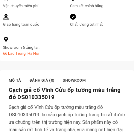
số
Vận chuyển miễn phí
Cam kết chính hãng
lượng
Giao hàng toàn quốc
Chất lượng tốt nhất
Showroom 5 tầng tại:
66 Lạc Trung, Hà Nội
MÔ TẢ
ĐÁNH GIÁ (0)
SHOWROOM
Gạch giả cổ Vĩnh Cửu ốp tường màu trắng
đỏ DS010335019
Gạch giả cổ Vĩnh Cửu ốp tường màu trắng đỏ
DS010335019 là mẫu gạch ốp tường trang trí rất được
ưa chuộng trên thị trường hiện nay. Sản phẩm này có
màu sắc rất tinh tế và trang nhã, vừa mang nét hiện đại,