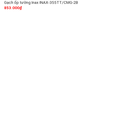
Gạch ốp tường Inax INAX-355TT/CMG-2B
853.000
₫