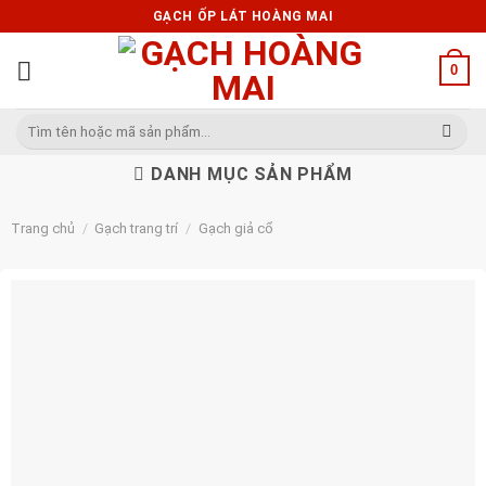
Skip
GẠCH ỐP LÁT HOÀNG MAI
to
content
0
Tìm
kiếm:
DANH MỤC SẢN PHẨM
Trang chủ
/
Gạch trang trí
/
Gạch giả cổ