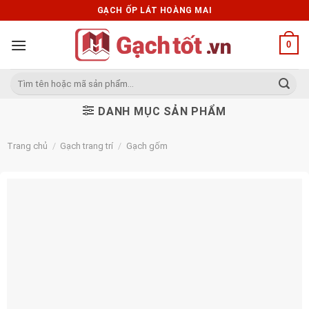
Skip
GẠCH ỐP LÁT HOÀNG MAI
to
content
0
Tìm
kiếm:
DANH MỤC SẢN PHẨM
Trang chủ
/
Gạch trang trí
/
Gạch gốm