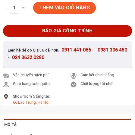
Gạch gốm sứ Bát Tràng BT033 số lượng
THÊM VÀO GIỎ HÀNG
BÁO GIÁ CÔNG TRÌNH
:
0911 441 066
-
0981 306 450
Liên hệ để có Giá ưu đãi hơn
-
024 3632 0280
Vận chuyển miễn phí
Cam kết chính hãng
Giao hàng toàn quốc
Chất lượng tốt nhất
Showroom 5 tầng tại:
66 Lạc Trung, Hà Nội
MÔ TẢ