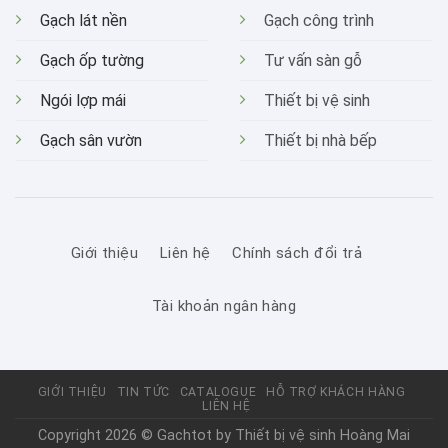
Gạch lát nền
Gạch công trình
Gạch ốp tường
Tư vấn sàn gỗ
Ngói lợp mái
Thiết bị vệ sinh
Gạch sân vườn
Thiết bị nhà bếp
Giới thiệu
Liên hệ
Chính sách đổi trả
Tài khoản ngân hàng
GIỚI THIỆU
TIN TỨC
CATALOGUE
HỖ TRỢ KHÁCH HÀNG
LIÊN HỆ
Copyright 2026 © Gachtot by
Thiết bị vệ sinh Hoàng Mai