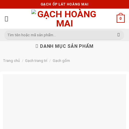
Skip
GẠCH ỐP LÁT HOÀNG MAI
to
content
0
Tìm
kiếm:
DANH MỤC SẢN PHẨM
Trang chủ
/
Gạch trang trí
/
Gạch gốm