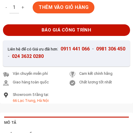
Gạch gốm sứ Bát Tràng BT047 số lượng
THÊM VÀO GIỎ HÀNG
BÁO GIÁ CÔNG TRÌNH
:
0911 441 066
-
0981 306 450
Liên hệ để có Giá ưu đãi hơn
-
024 3632 0280
Vận chuyển miễn phí
Cam kết chính hãng
Giao hàng toàn quốc
Chất lượng tốt nhất
Showroom 5 tầng tại:
66 Lạc Trung, Hà Nội
MÔ TẢ