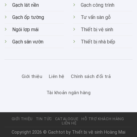
Gạch lát nền
Gạch công trình
Gạch ốp tường
Tư vấn sàn gỗ
Ngói lợp mái
Thiết bị vệ sinh
Gạch sân vườn
Thiết bị nhà bếp
Giới thiệu
Liên hệ
Chính sách đổi trả
Tài khoản ngân hàng
GIỚI THIỆU
TIN TỨC
CATALOGUE
HỖ TRỢ KHÁCH HÀNG
LIÊN HỆ
Copyright 2026 © Gachtot by
Thiết bị vệ sinh Hoàng Mai