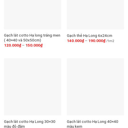
Gạch lát cotto Hạ long tráng men
Gạch thẻ Hạ Long 6x24cm
( 40×40 và 50x50cm)
140.000
₫
–
190.000
₫
/1m2
120.000
₫
–
150.000
₫
Gạch lát cotto Hạ Long 30×30
Gạch lát cotto Hạ Long 40×40
màu đỏ đậm
màu kem