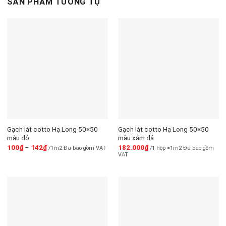
SẢN PHẨM TƯƠNG TỰ
Gạch lát cotto Hạ Long 50×50
Gạch lát cotto Hạ Long 50×50
màu đỏ
màu xám đá
100
₫
–
142
₫
182.000
₫
/1m2 Đã bao gồm VAT
/1 hộp =1m2 Đã bao gồm
VAT