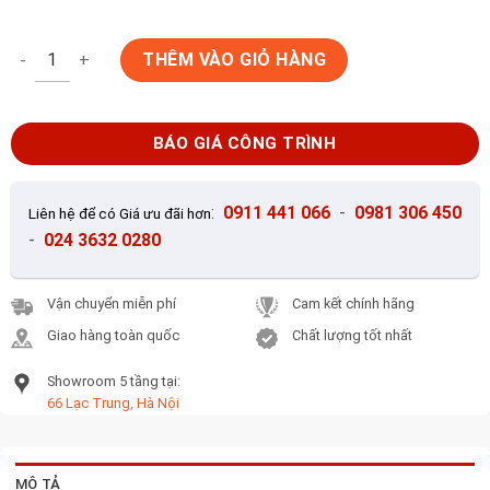
Gạch lát cotto Hạ Long 30x30 màu xám đá số lượng
THÊM VÀO GIỎ HÀNG
BÁO GIÁ CÔNG TRÌNH
:
0911 441 066
-
0981 306 450
Liên hệ để có Giá ưu đãi hơn
-
024 3632 0280
Vận chuyển miễn phí
Cam kết chính hãng
Giao hàng toàn quốc
Chất lượng tốt nhất
Showroom 5 tầng tại:
66 Lạc Trung, Hà Nội
MÔ TẢ