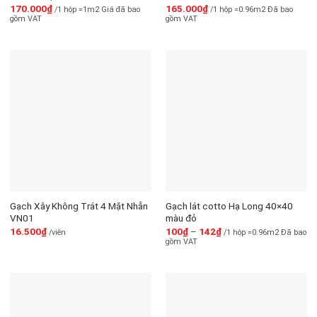
170.000
₫
165.000
₫
/1 hộp =1m2 Giá đã bao
/1 hộp =0.96m2 Đã bao
gồm VAT
gồm VAT
Gạch Xây Không Trát 4 Mặt Nhẵn
Gạch lát cotto Hạ Long 40×40
VN01
màu đỏ
16.500
₫
100
₫
–
142
₫
/viên
/1 hộp =0.96m2 Đã bao
gồm VAT