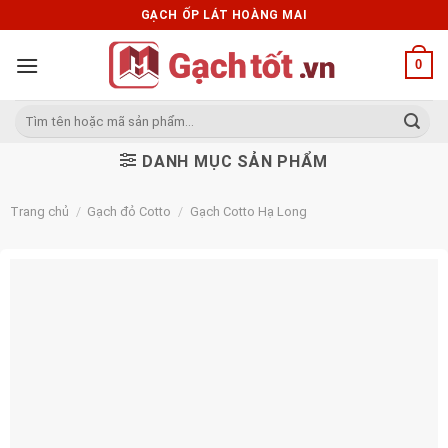
Skip
GẠCH ỐP LÁT HOÀNG MAI
to
content
0
Tìm
kiếm:
DANH MỤC SẢN PHẨM
Trang chủ
/
Gạch đỏ Cotto
/
Gạch Cotto Hạ Long