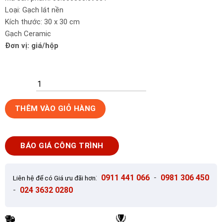
Loại: Gạch lát nền
Kích thước: 30 x 30 cm
Gạch Ceramic
Đơn vị: giá/hộp
Gạch
THÊM VÀO GIỎ HÀNG
lát
nền
30x30
BÁO GIÁ CÔNG TRÌNH
Prime
06.300300.09631
số
:
0911 441 066
-
0981 306 450
Liên hệ để có Giá ưu đãi hơn
lượng
-
024 3632 0280