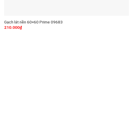
Gạch lát nền 60×60 Prime 09683
210.000
₫