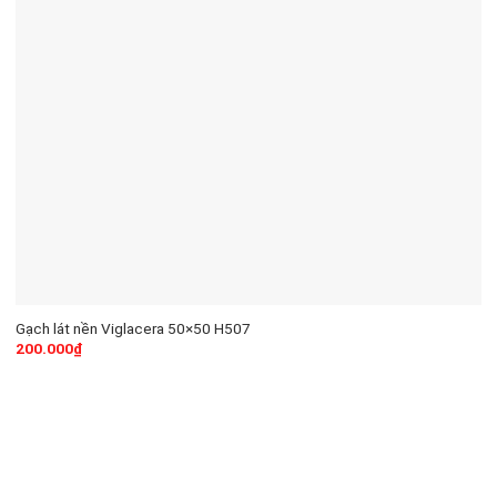
Gạch lát nền Viglacera 50×50 H507
200.000
₫