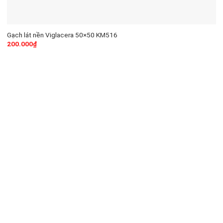
Gạch lát nền Viglacera 50×50 KM516
200.000
₫