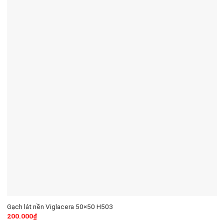
Gạch lát nền Viglacera 50×50 H503
200.000
₫