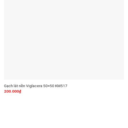
Gạch lát nền Viglacera 50×50 KM517
200.000
₫