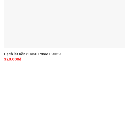
Gạch lát nền 60×60 Prime 09859
320.000
₫