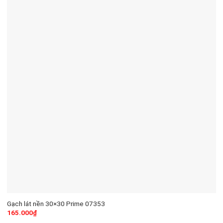
Gạch lát nền 30×30 Prime 07353
165.000
₫