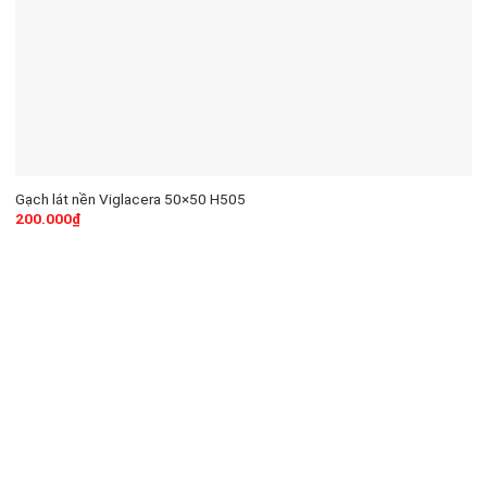
Gạch lát nền Viglacera 50×50 H505
200.000
₫