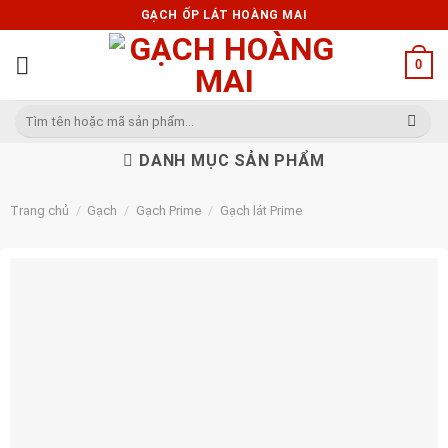
Skip
GẠCH ỐP LÁT HOÀNG MAI
to
content
0
Tìm
kiếm:
DANH MỤC SẢN PHẨM
Trang chủ
/
Gạch
/
Gạch Prime
/
Gạch lát Prime