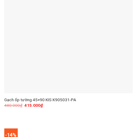
Gạch ốp tường 45×90 KIS K905031-PA
480.000
₫
415.000
₫
-14%