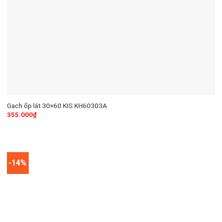
Gạch ốp lát 30×60 KIS KH60303A
355.000
₫
-14%