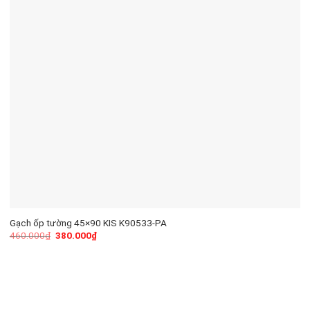
Gạch ốp tường 45×90 KIS K90533-PA
460.000
₫
380.000
₫