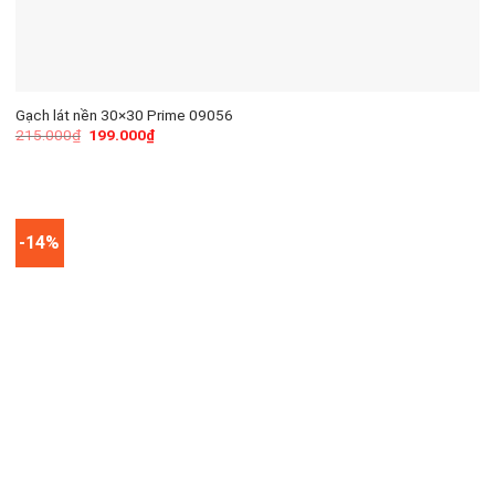
Gạch lát nền 30×30 Prime 09056
215.000
₫
199.000
₫
-14%