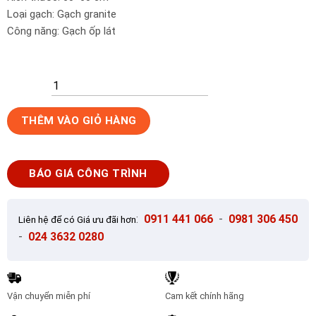
Loại gạch: Gạch granite
Công năng: Gạch ốp lát
Gạch
THÊM VÀO GIỎ HÀNG
lát
nền
60x60
BÁO GIÁ CÔNG TRÌNH
Đồng
Tâm
6060VICTORIA007
:
0911 441 066
-
0981 306 450
Liên hệ để có Giá ưu đãi hơn
số
-
024 3632 0280
lượng
Vận chuyển miễn phí
Cam kết chính hãng