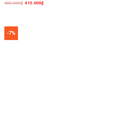
480.000
₫
415.000
₫
-7%