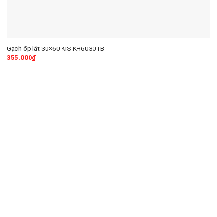
Gạch ốp lát 30×60 KIS KH60301B
355.000
₫