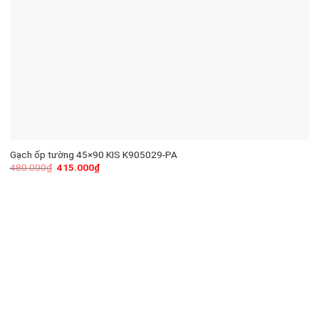
Gạch ốp tường 45×90 KIS K905029-PA
480.000
₫
415.000
₫