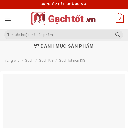
Skip
GẠCH ỐP LÁT HOÀNG MAI
to
content
0
Tìm
kiếm:
DANH MỤC SẢN PHẨM
Trang chủ
/
Gạch
/
Gạch KIS
/
Gạch lát nền KIS