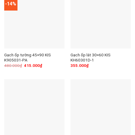
-14%
Gạch ốp tường 45×90 KIS
Gạch ốp lát 30×60 KIS
K905031-PA
KH60301D-1
480.000
₫
415.000
₫
355.000
₫