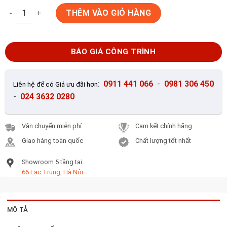
Gạch lát nền 60x60 KIS K60047-Y số lượng
THÊM VÀO GIỎ HÀNG
BÁO GIÁ CÔNG TRÌNH
:
0911 441 066
-
0981 306 450
Liên hệ để có Giá ưu đãi hơn
-
024 3632 0280
Vận chuyển miễn phí
Cam kết chính hãng
Giao hàng toàn quốc
Chất lượng tốt nhất
Showroom 5 tầng tại:
66 Lạc Trung, Hà Nội
MÔ TẢ