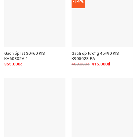
-14%
Gạch ốp lát 30×60 KIS
Gạch ốp tường 45×90 KIS
KH60302A-1
K905028-PA
355.000
₫
480.000
₫
415.000
₫