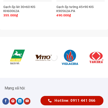
Gạch ốp lát 30×60 KIS
Gạch ốp tường 45×90 KIS
KH60062A
K90562A-PA
355.000
₫
490.000
₫
Mạng xã hội:
Hotline: 0911 441 066