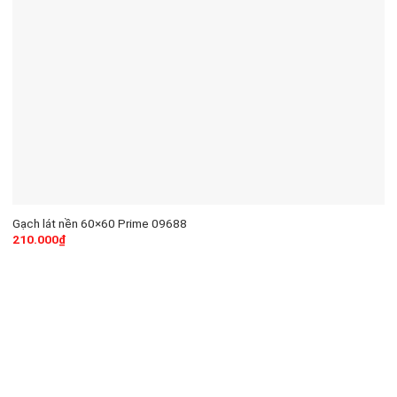
Gạch lát nền 60×60 Prime 09688
210.000
₫