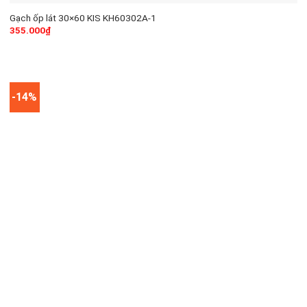
Gạch ốp lát 30×60 KIS KH60302A-1
355.000
₫
-14%