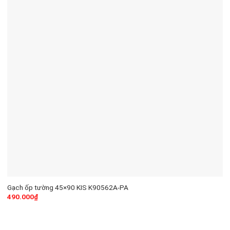
Gạch ốp tường 45×90 KIS K90562A-PA
490.000
₫