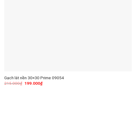
Gạch lát nền 30×30 Prime 09054
215.000
₫
199.000
₫