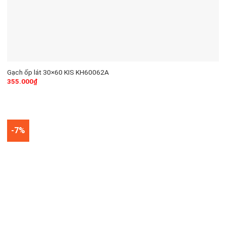
Gạch ốp lát 30×60 KIS KH60062A
355.000
₫
-7%