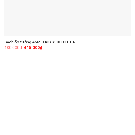
Gạch ốp tường 45×90 KIS K905031-PA
480.000
₫
415.000
₫