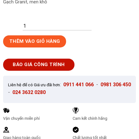
Gạch Granit, men khô
Gạch
THÊM VÀO GIỎ HÀNG
lát
nền
60x60
BÁO GIÁ CÔNG TRÌNH
KIS
KS6013_1
số
:
0911 441 066
-
0981 306 450
Liên hệ để có Giá ưu đãi hơn
lượng
-
024 3632 0280
Vận chuyển miễn phí
Cam kết chính hãng
Giao hàng toàn quốc
Chất lượng tốt nhất