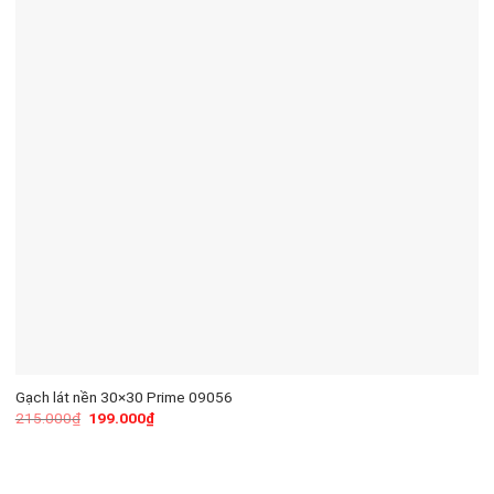
Gạch lát nền 30×30 Prime 09056
215.000
₫
199.000
₫