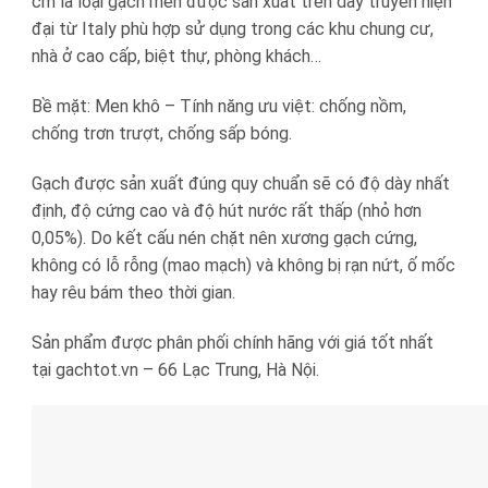
cm là loại gạch men được sản xuất trên dây truyền hiện
đại từ Italy phù hợp sử dụng trong các khu chung cư,
nhà ở cao cấp, biệt thự, phòng khách…
Bề mặt: Men khô – Tính năng ưu việt: chống nồm,
chống trơn trượt, chống sấp bóng.
Gạch được sản xuất đúng quy chuẩn sẽ có độ dày nhất
định, độ cứng cao và độ hút nước rất thấp (nhỏ hơn
0,05%). Do kết cấu nén chặt nên xương gạch cứng,
không có lỗ rỗng (mao mạch) và không bị rạn nứt, ố mốc
hay rêu bám theo thời gian.
Sản phẩm được phân phối chính hãng với giá tốt nhất
tại gachtot.vn – 66 Lạc Trung, Hà Nội.