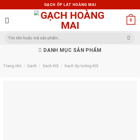
Skip
GẠCH ỐP LÁT HOÀNG MAI
to
content
0
Tìm
kiếm:
DANH MỤC SẢN PHẨM
Trang chủ
/
Gạch
/
Gạch KIS
/
Gạch ốp tường KIS