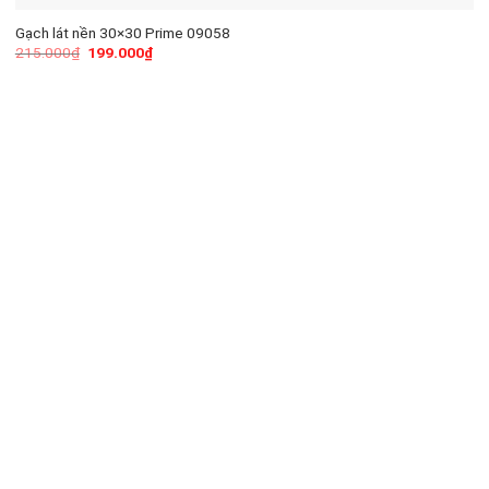
Gạch lát nền 30×30 Prime 09058
215.000
₫
199.000
₫