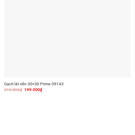
Gạch lát nền 30×30 Prime 09143
215.000
₫
199.000
₫