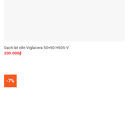
Gạch lát nền Viglacera 50×50 H505-V
200.000
₫
-7%