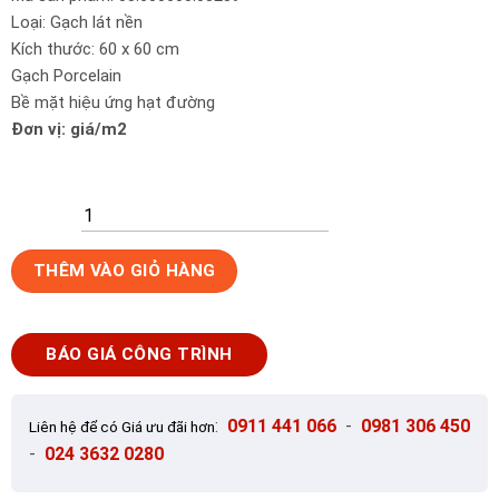
Loại: Gạch lát nền
Kích thước: 60 x 60 cm
Gạch Porcelain
Bề mặt hiệu ứng hạt đường
Đơn vị: giá/m2
Gạch
THÊM VÀO GIỎ HÀNG
lát
nền
60x60
BÁO GIÁ CÔNG TRÌNH
Prime
03.600600.08289
số
:
0911 441 066
-
0981 306 450
Liên hệ để có Giá ưu đãi hơn
lượng
-
024 3632 0280