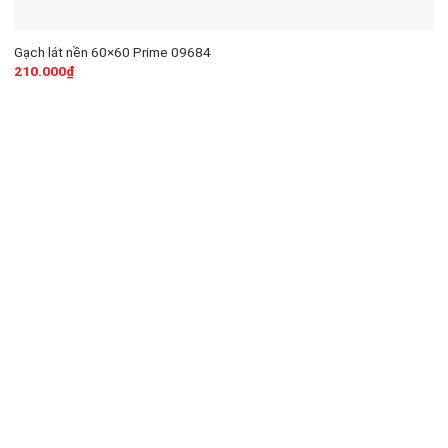
Gạch lát nền 60×60 Prime 09684
210.000
₫