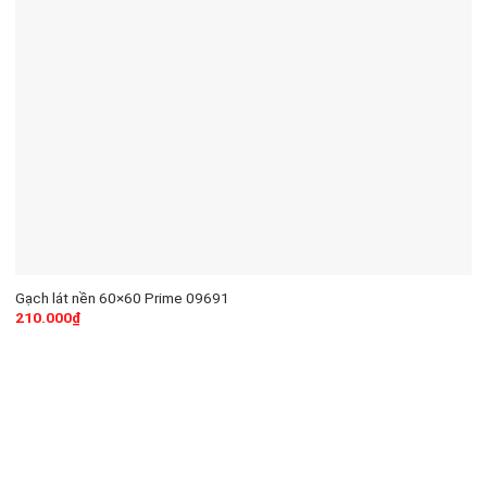
Gạch lát nền 60×60 Prime 09691
210.000
₫