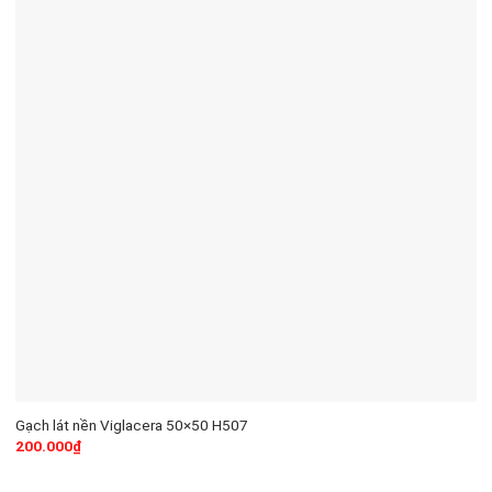
Gạch lát nền Viglacera 50×50 H507
200.000
₫