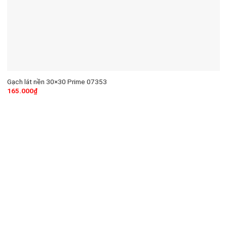
Gạch lát nền 30×30 Prime 07353
165.000
₫