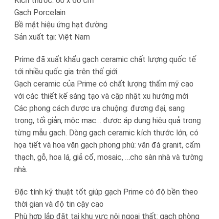
Kích thước: 60 x 60 cm
Gạch Porcelain
Bề mặt hiệu ứng hạt đường
Sản xuất tại: Việt Nam
Prime đã xuất khẩu gạch ceramic chất lượng quốc tế
tới nhiều quốc gia trên thế giới.
Gạch ceramic của Prime có chất lượng thẩm mỹ cao
với các thiết kế sáng tạo và cập nhật xu hướng mới
Các phong cách được ưa chuộng: đương đại, sang
trọng, tối giản, mộc mạc… được áp dụng hiệu quả trong
từng mẫu gạch. Dòng gạch ceramic kích thước lớn, có
họa tiết và hoa văn gạch phong phú: vân đá granit, cẩm
thạch, gỗ, hoa lá, giả cổ, mosaic, …cho sàn nhà và tường
nhà.
Đặc tính kỹ thuật tốt giúp gạch Prime có độ bền theo
thời gian và độ tin cậy cao
Phù hợp lắp đặt tại khu vực nội ngoại thất: gạch phòng