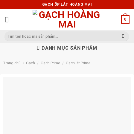
Skip
GẠCH ỐP LÁT HOÀNG MAI
to
content
0
Tìm
kiếm:
DANH MỤC SẢN PHẨM
Trang chủ
/
Gạch
/
Gạch Prime
/
Gạch lát Prime