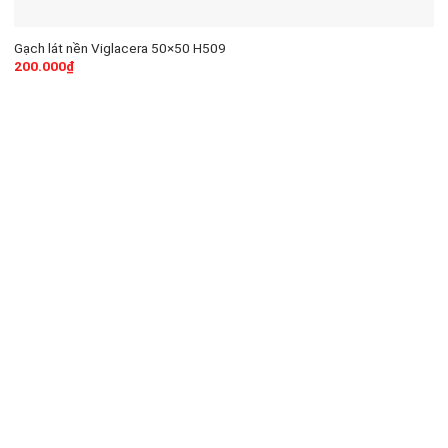
Gạch lát nền Viglacera 50×50 H509
200.000
₫