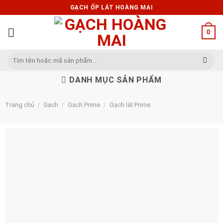
Skip
GẠCH ỐP LÁT HOÀNG MAI
to
content
0
Tìm
kiếm:
DANH MỤC SẢN PHẨM
Trang chủ
/
Gạch
/
Gạch Prime
/
Gạch lát Prime