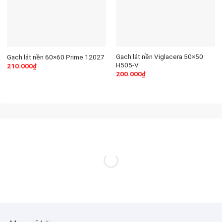
Gạch lát nền Viglacera 50×50
Gạch lát nền 60×60 Prime 12027
H505-V
210.000
₫
200.000
₫