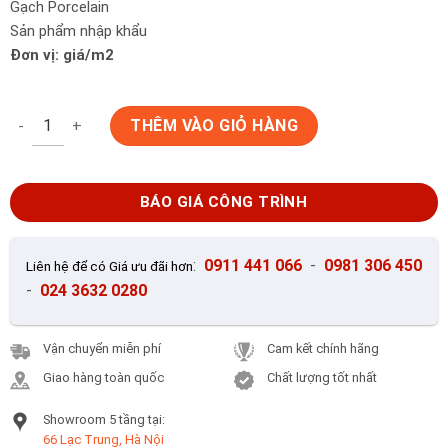
Gạch Porcelain
Sản phẩm nhập khẩu
Đơn vị: giá/m2
Gạch lát nền 60x60 Prime 03.600600.09844 số lượng
THÊM VÀO GIỎ HÀNG
BÁO GIÁ CÔNG TRÌNH
:
0911 441 066
-
0981 306 450
Liên hệ để có Giá ưu đãi hơn
-
024 3632 0280
Vận chuyển miễn phí
Cam kết chính hãng
Giao hàng toàn quốc
Chất lượng tốt nhất
Showroom 5 tầng tại:
66 Lạc Trung, Hà Nội