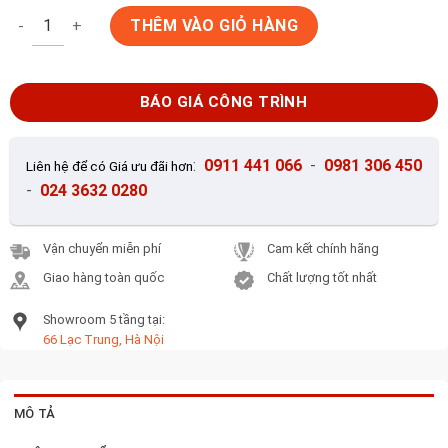
Gạch lát nền 60x60 Trung Quốc 61361 số lượng
THÊM VÀO GIỎ HÀNG
BÁO GIÁ CÔNG TRÌNH
:
0911 441 066
-
0981 306 450
Liên hệ để có Giá ưu đãi hơn
-
024 3632 0280
Vận chuyển miễn phí
Cam kết chính hãng
Giao hàng toàn quốc
Chất lượng tốt nhất
Showroom 5 tầng tại:
66 Lạc Trung, Hà Nội
MÔ TẢ