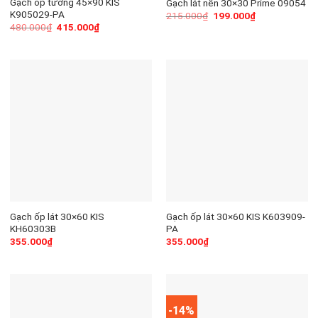
Gạch ốp tường 45×90 KIS
Gạch lát nền 30×30 Prime 09054
K905029-PA
215.000
₫
199.000
₫
480.000
₫
415.000
₫
Gạch ốp lát 30×60 KIS
Gạch ốp lát 30×60 KIS K603909-
KH60303B
PA
355.000
₫
355.000
₫
-14%