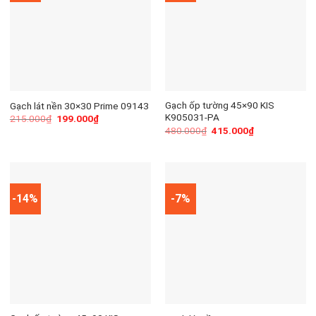
Gạch ốp tường 45×90 KIS
Gạch lát nền 30×30 Prime 09143
K905031-PA
215.000
₫
199.000
₫
480.000
₫
415.000
₫
-14%
-7%