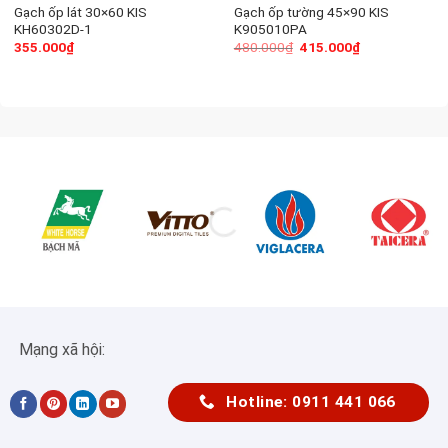
Gạch ốp lát 30×60 KIS
Gạch ốp tường 45×90 KIS
KH60302D-1
K905010PA
355.000
₫
480.000
₫
415.000
₫
Mạng xã hội:
Hotline: 0911 441 066