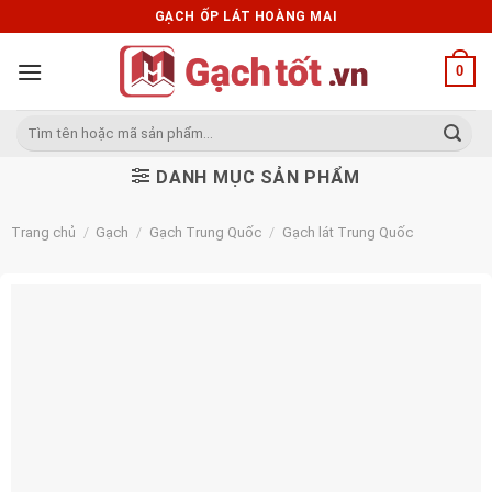
Skip
GẠCH ỐP LÁT HOÀNG MAI
to
content
0
Tìm
kiếm:
DANH MỤC SẢN PHẨM
Trang chủ
/
Gạch
/
Gạch Trung Quốc
/
Gạch lát Trung Quốc