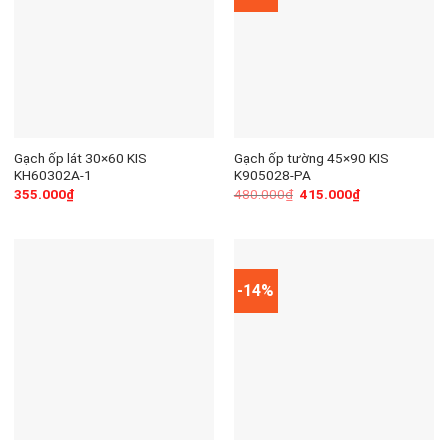
Gạch ốp lát 30×60 KIS
Gạch ốp tường 45×90 KIS
KH60302A-1
K905028-PA
355.000
₫
480.000
₫
415.000
₫
-14%