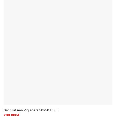
Gạch lát nền Viglacera 50×50 H508
200.000
₫