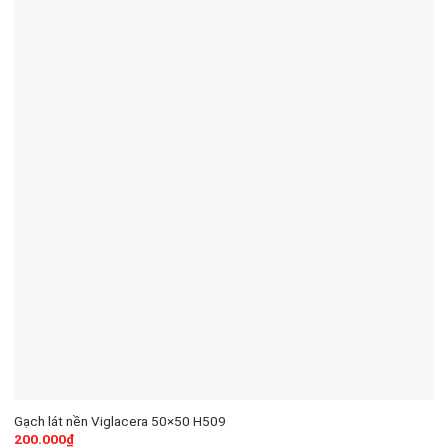
Gạch lát nền Viglacera 50×50 H509
200.000
₫