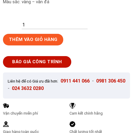
Màu sắc: vàng – vân đá
Gạch
THÊM VÀO GIỎ HÀNG
lát
nền
80x80
BÁO GIÁ CÔNG TRÌNH
CMC
VT
88004
:
0911 441 066
-
0981 306 450
Liên hệ để có Giá ưu đãi hơn
số
-
024 3632 0280
lượng
Vận chuyển miễn phí
Cam kết chính hãng
Giao hàng toàn quốc
Chất lượng tốt nhất