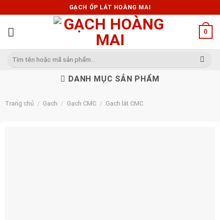
Skip
GẠCH ỐP LÁT HOÀNG MAI
to
content
0
Tìm
kiếm:
DANH MỤC SẢN PHẨM
Trang chủ
/
Gạch
/
Gạch CMC
/
Gạch lát CMC