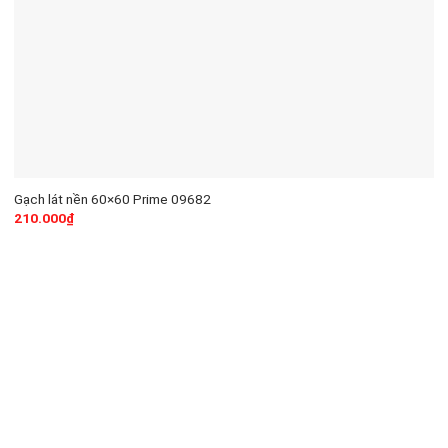
Gạch lát nền 60×60 Prime 09682
210.000
₫