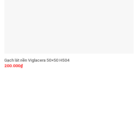
Gạch lát nền Viglacera 50×50 H504
200.000
₫