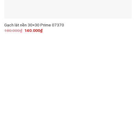
Gạch lát nền 30×30 Prime 07370
180.000
₫
140.000
₫