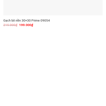
Gạch lát nền 30×30 Prime 09054
215.000
₫
199.000
₫