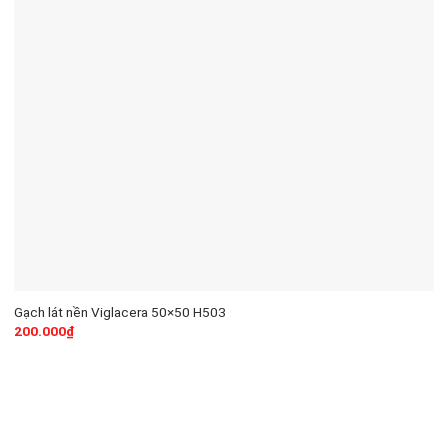
Gạch lát nền Viglacera 50×50 H503
200.000
₫