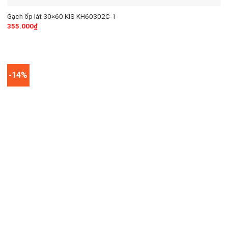
Gạch ốp lát 30×60 KIS KH60302C-1
355.000
₫
-14%