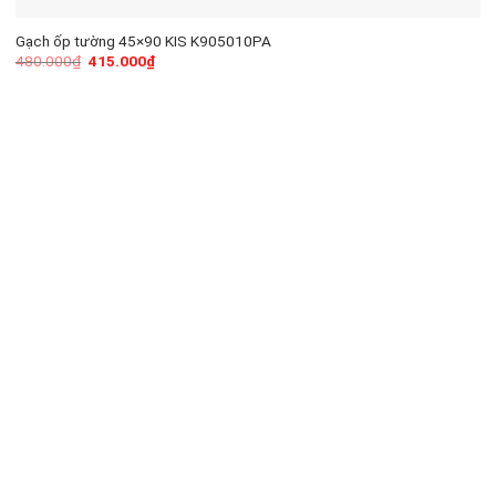
Gạch ốp tường 45×90 KIS K905010PA
480.000
₫
415.000
₫