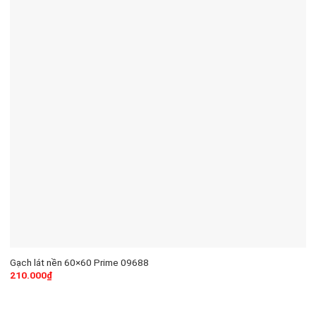
Gạch lát nền 60×60 Prime 09688
210.000
₫