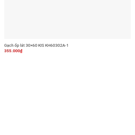
Gạch ốp lát 30×60 KIS KH60302A-1
355.000
₫