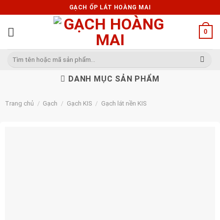
Skip
GẠCH ỐP LÁT HOÀNG MAI
to
content
0
Tìm
kiếm:
DANH MỤC SẢN PHẨM
Trang chủ
/
Gạch
/
Gạch KIS
/
Gạch lát nền KIS