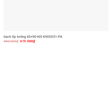
Gạch ốp tường 45×90 KIS K905031-PA
480.000
₫
415.000
₫