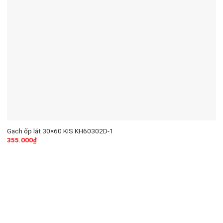
Gạch ốp lát 30×60 KIS KH60302D-1
355.000
₫