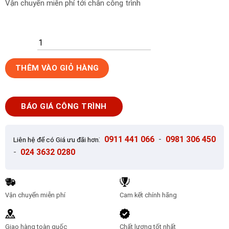
Vận chuyển miễn phí tới chân công trình
Gạch
THÊM VÀO GIỎ HÀNG
lát
nền
80x80
BÁO GIÁ CÔNG TRÌNH
KIS
K80001T-
Y
:
0911 441 066
-
0981 306 450
Liên hệ để có Giá ưu đãi hơn
số
-
024 3632 0280
lượng
Vận chuyển miễn phí
Cam kết chính hãng
Giao hàng toàn quốc
Chất lượng tốt nhất