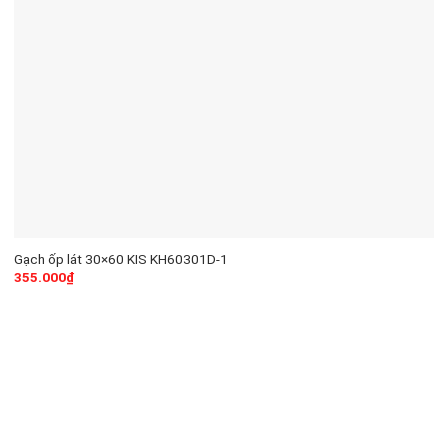
Gạch ốp lát 30×60 KIS KH60301D-1
355.000
₫