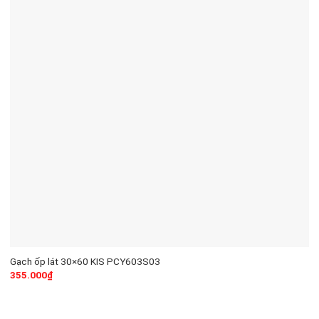
Gạch ốp lát 30×60 KIS PCY603S03
355.000
₫