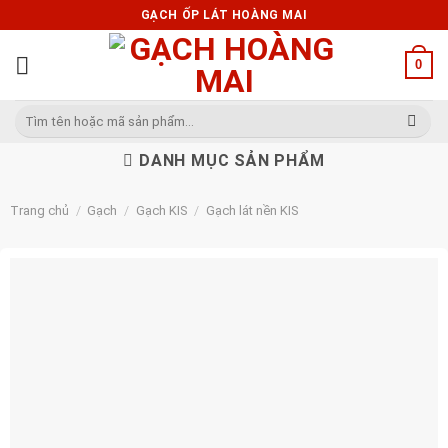
Skip
GẠCH ỐP LÁT HOÀNG MAI
to
content
0
Tìm
kiếm:
DANH MỤC SẢN PHẨM
Trang chủ
/
Gạch
/
Gạch KIS
/
Gạch lát nền KIS