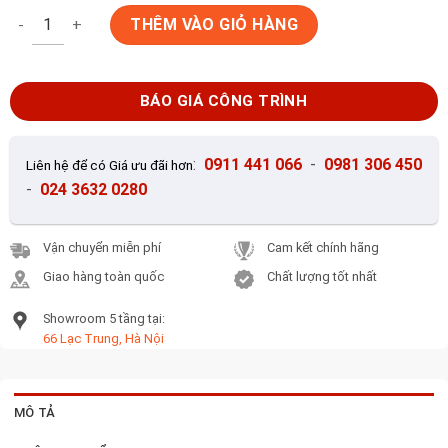
Gạch lát nền 80x80 KIS K80080_PA số lượng
THÊM VÀO GIỎ HÀNG
BÁO GIÁ CÔNG TRÌNH
:
0911 441 066
-
0981 306 450
Liên hệ để có Giá ưu đãi hơn
-
024 3632 0280
Vận chuyển miễn phí
Cam kết chính hãng
Giao hàng toàn quốc
Chất lượng tốt nhất
Showroom 5 tầng tại:
66 Lạc Trung, Hà Nội
MÔ TẢ