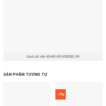
Gạch lát nền 80×80 KIS K80080_PA
SẢN PHẨM TƯƠNG TỰ
-7%