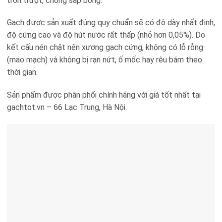
trơn trượt, chống sấp bóng.
Gạch được sản xuất đúng quy chuẩn sẽ có độ dày nhất định,
độ cứng cao và độ hút nước rất thấp (nhỏ hơn 0,05%). Do
kết cấu nén chặt nên xương gạch cứng, không có lỗ rỗng
(mao mạch) và không bị rạn nứt, ố mốc hay rêu bám theo
thời gian.
Sản phẩm được phân phối chính hãng với giá tốt nhất tại
gachtot.vn – 66 Lạc Trung, Hà Nội.