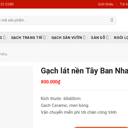
632 0280
Giới thiệu
Tin 
G
GẠCH TRANG TRÍ
GẠCH SÂN VƯỜN
SÀN GỖ
NGÓI L
n Nha
Gạch lát nền Tây Ban N
800.000
₫
Kích thước: 60x60cm.
Gạch Ceramic, men bóng.
Vận chuyển miễn phí tới chân công trình