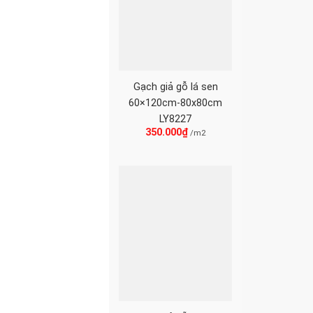
Gạch giả gỗ lá sen
60×120cm-80x80cm
LY8227
350.000
₫
/m2