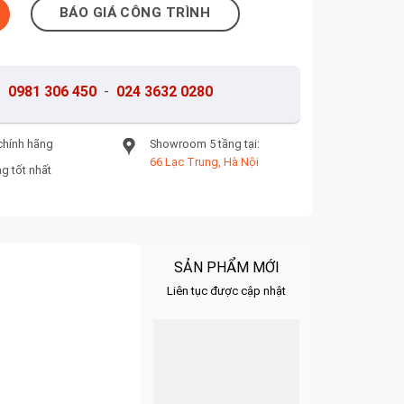
OICE số lượng
BÁO GIÁ CÔNG TRÌNH
-
0981 306 450
-
024 3632 0280
chính hãng
Showroom 5 tầng tại:
66 Lạc Trung, Hà Nội
g tốt nhất
SẢN PHẨM MỚI
Liên tục được cập nhật