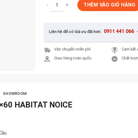
Gạch lát nền Tây Ban Nha 60x60 HABITAT N
THÊM VÀO GIỎ HÀNG
:
0911 441 066
Liên hệ để có Giá ưu đãi hơn
Vận chuyển miễn phí
Cam kết 
Giao hàng toàn quốc
Chất lượn
SHOWROOM
60×60 HABITAT NOICE
Cầu