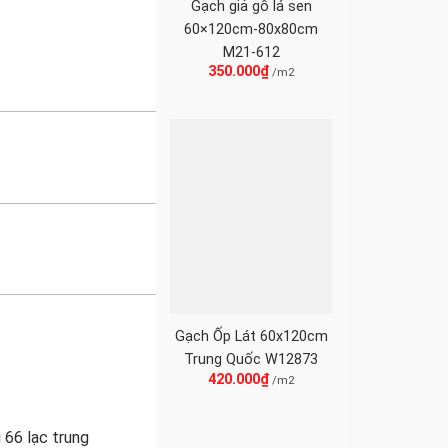
Gạch giả gỗ lá sen
60×120cm-80x80cm
M21-612
350.000
₫
/m2
Gạch Ốp Lát 60x120cm
Trung Quốc W12873
420.000
₫
/m2