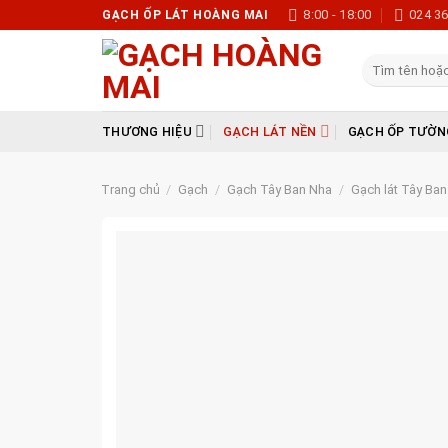
Skip
8:00 - 18:00
024 3
GẠCH ỐP LÁT HOÀNG MAI
to
content
Tìm
kiếm:
THƯƠNG HIỆU
GẠCH LÁT NỀN
GẠCH ỐP TƯỜN
Trang chủ
/
Gạch
/
Gạch Tây Ban Nha
/
Gạch lát Tây Ba