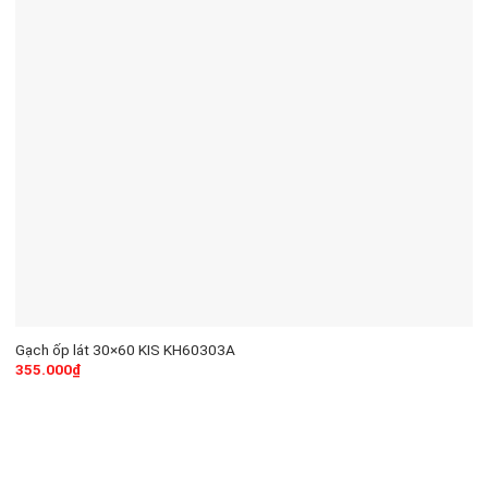
Gạch ốp lát 30×60 KIS KH60303A
355.000
₫