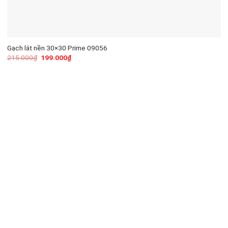
Gạch lát nền 30×30 Prime 09056
215.000
₫
199.000
₫