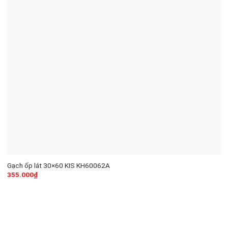
Gạch ốp lát 30×60 KIS KH60062A
355.000
₫