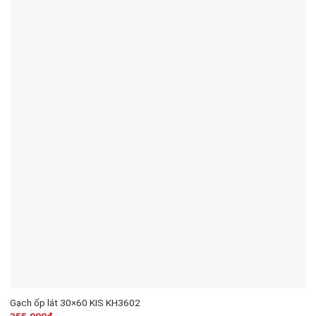
Gạch ốp lát 30×60 KIS KH3602
355.000
₫