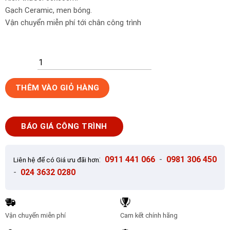
Gạch Ceramic, men bóng.
Vận chuyển miễn phí tới chân công trình
Gạch
THÊM VÀO GIỎ HÀNG
lát
nền
Tây
BÁO GIÁ CÔNG TRÌNH
Ban
Nha
60x60
:
0911 441 066
-
0981 306 450
Liên hệ để có Giá ưu đãi hơn
IMPERIAL
-
024 3632 0280
MARFIL
1
số
lượng
Vận chuyển miễn phí
Cam kết chính hãng