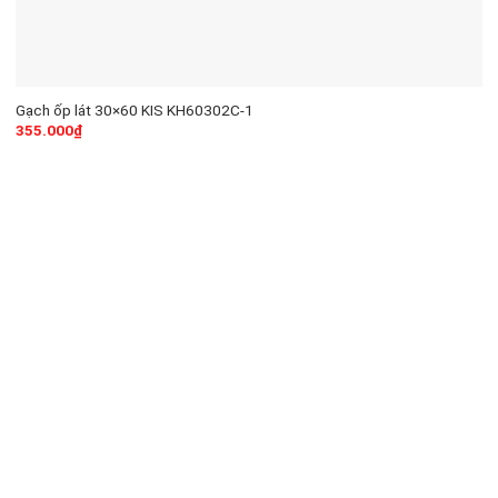
Gạch ốp lát 30×60 KIS KH60302C-1
355.000
₫