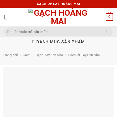
Skip
GẠCH ỐP LÁT HOÀNG MAI
to
content
0
Tìm
kiếm:
DANH MỤC SẢN PHẨM
Trang chủ
/
Gạch
/
Gạch Tây Ban Nha
/
Gạch lát Tây Ban Nha