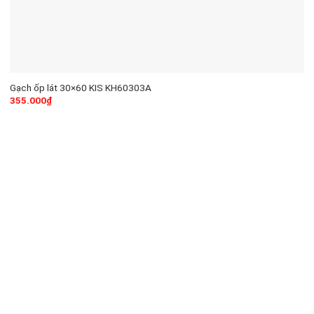
Gạch ốp lát 30×60 KIS KH60303A
355.000
₫