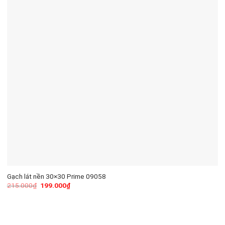
Gạch lát nền 30×30 Prime 09058
215.000
₫
199.000
₫