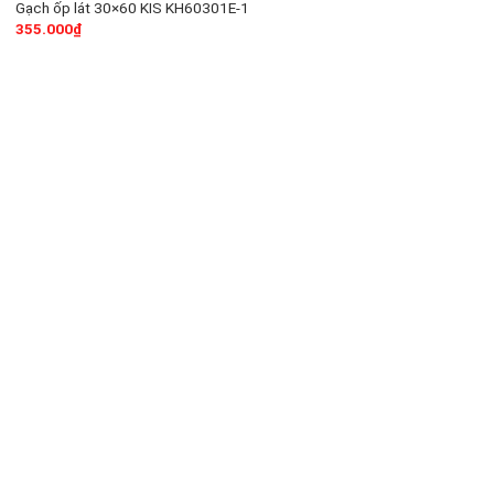
Gạch ốp lát 30×60 KIS KH60301E-1
355.000
₫