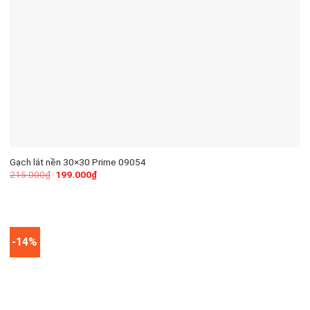
Gạch lát nền 30×30 Prime 09054
215.000
₫
199.000
₫
-14%