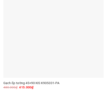
Gạch ốp tường 45×90 KIS K905031-PA
480.000
₫
415.000
₫