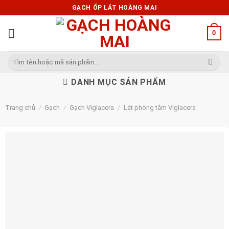
Skip
GẠCH ỐP LÁT HOÀNG MAI
to
content
0
Tìm
kiếm:
DANH MỤC SẢN PHẨM
Trang chủ
/
Gạch
/
Gạch Viglacera
/
Lát phòng tắm Viglacera