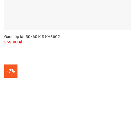
Gạch ốp lát 30×60 KIS KH3602
355.000
₫
-7%