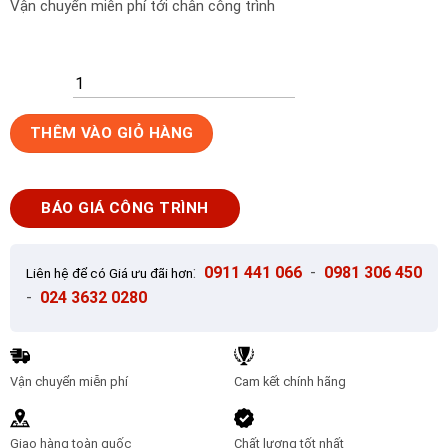
Vận chuyển miễn phí tới chân công trình
Gạch
THÊM VÀO GIỎ HÀNG
lát
nền
Viglacera
BÁO GIÁ CÔNG TRÌNH
30x30
UM302
số
:
0911 441 066
-
0981 306 450
Liên hệ để có Giá ưu đãi hơn
lượng
-
024 3632 0280
Vận chuyển miễn phí
Cam kết chính hãng
Giao hàng toàn quốc
Chất lượng tốt nhất