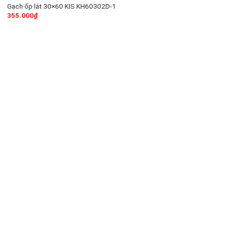
Gạch ốp lát 30×60 KIS KH60302D-1
355.000
₫