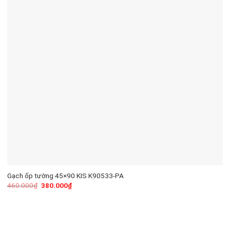
Gạch ốp tường 45×90 KIS K90533-PA
460.000
₫
380.000
₫