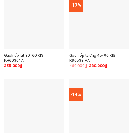
-17%
Gạch ốp lát 30×60 KIS
Gạch ốp tường 45×90 KIS
KH60301A
K90533-PA
355.000
₫
460.000
₫
380.000
₫
-14%