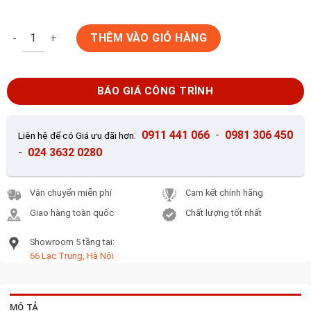
Gạch lát nền Viglacera 60x60 ECO-621-821 số lượng
THÊM VÀO GIỎ HÀNG
BÁO GIÁ CÔNG TRÌNH
:
0911 441 066
-
0981 306 450
Liên hệ để có Giá ưu đãi hơn
-
024 3632 0280
Vận chuyển miễn phí
Cam kết chính hãng
Giao hàng toàn quốc
Chất lượng tốt nhất
Showroom 5 tầng tại:
66 Lạc Trung, Hà Nội
MÔ TẢ