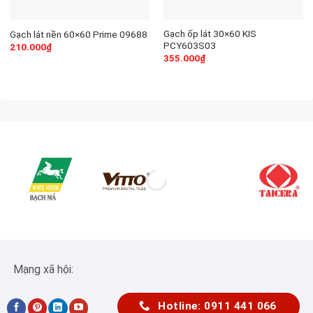
Gạch ốp lát 30×60 KIS
Gạch lát nền 60×60 Prime 09688
PCY603S03
210.000
₫
355.000
₫
Mạng xã hội:
Hotline: 0911 441 066