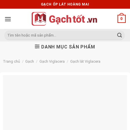
Skip
GẠCH ỐP LÁT HOÀNG MAI
to
content
0
Tìm
kiếm:
DANH MỤC SẢN PHẨM
Trang chủ
/
Gạch
/
Gạch Viglacera
/
Gạch lát Viglacera