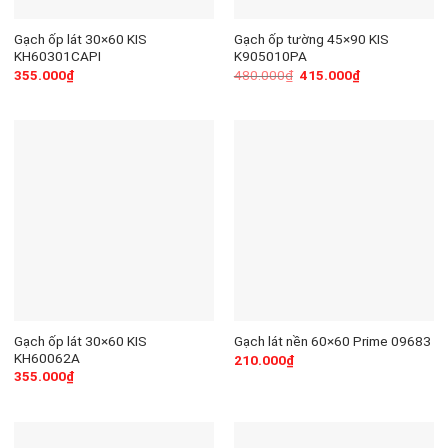
Gạch ốp lát 30×60 KIS
Gạch ốp tường 45×90 KIS
KH60301CAPI
K905010PA
355.000
₫
480.000
₫
415.000
₫
Gạch ốp lát 30×60 KIS
Gạch lát nền 60×60 Prime 09683
KH60062A
210.000
₫
355.000
₫