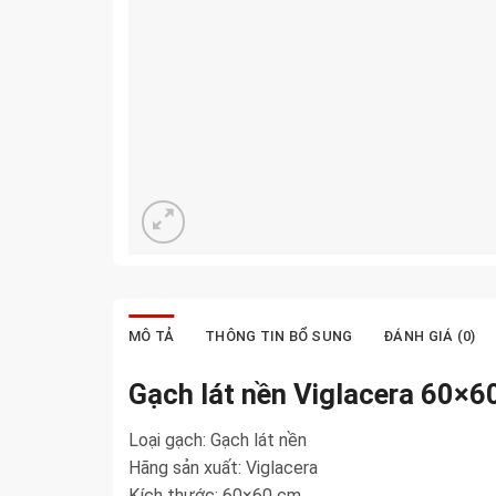
MÔ TẢ
THÔNG TIN BỔ SUNG
ĐÁNH GIÁ (0)
Gạch lát nền Viglacera 60×
Loại gạch: Gạch lát nền
Hãng sản xuất: Viglacera
Kích thước: 60×60 cm.