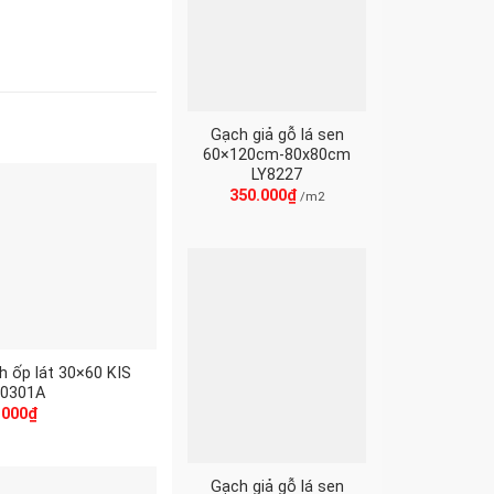
Gạch giả gỗ lá sen
60×120cm-80x80cm
LY8227
350.000
₫
/m2
h ốp lát 30×60 KIS
0301A
.000
₫
Gạch giả gỗ lá sen