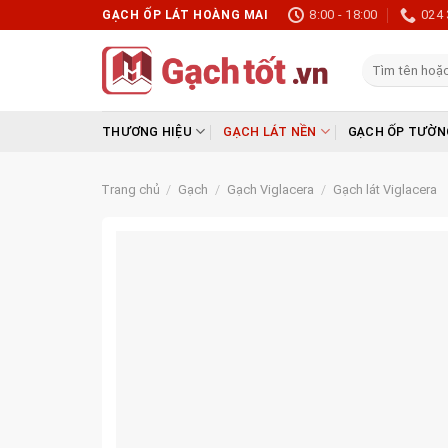
Skip
8:00 - 18:00
024 
GẠCH ỐP LÁT HOÀNG MAI
to
content
Tìm
kiếm:
THƯƠNG HIỆU
GẠCH LÁT NỀN
GẠCH ỐP TƯỜN
Trang chủ
/
Gạch
/
Gạch Viglacera
/
Gạch lát Viglacera