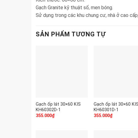
Gạch Granite kỹ thuật số, men bóng.
Sử dụng trong các khu chung cư, nhà ở cao cấp
SẢN PHẨM TƯƠNG TỰ
Gạch ốp lát 30×60 KIS
Gạch ốp lát 30×60 KI
KH60302D-1
KH60301D-1
355.000
₫
355.000
₫