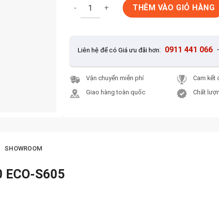
Gạch lát nền Viglacera 60x60 ECO-S605 số 
THÊM VÀO GIỎ HÀNG
:
0911 441 066
Liên hệ để có Giá ưu đãi hơn
Vận chuyển miễn phí
Cam kết 
Giao hàng toàn quốc
Chất lượn
SHOWROOM
60 ECO-S605