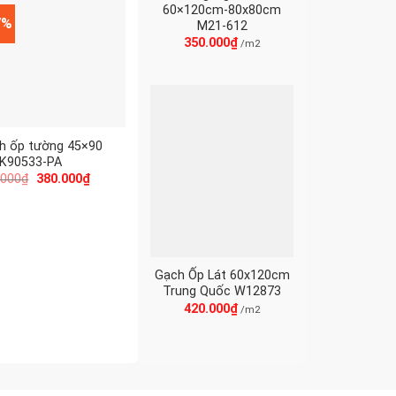
60×120cm-80x80cm
7%
M21-612
350.000
₫
/m2
h ốp tường 45×90
 K90533-PA
.000
₫
380.000
₫
Gạch Ốp Lát 60x120cm
Trung Quốc W12873
420.000
₫
/m2