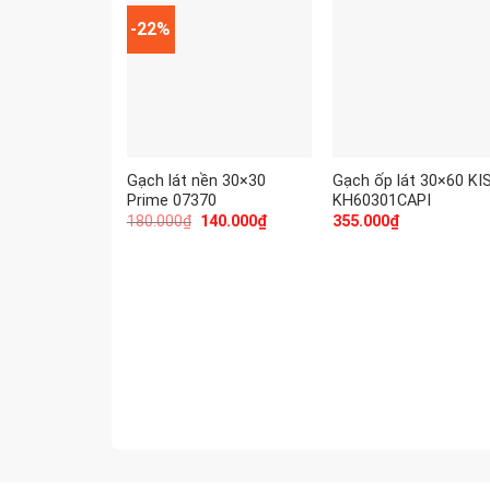
-22%
Gạch lát nền 30×30
Gạch ốp lát 30×60 KI
Prime 07370
KH60301CAPI
180.000
₫
140.000
₫
355.000
₫