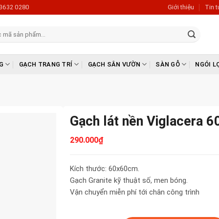
3632 0280
Giới thiệu
Tin 
G
GẠCH TRANG TRÍ
GẠCH SÂN VƯỜN
SÀN GỖ
NGÓI L
Gạch lát nền Viglacera 
290.000
₫
Kích thước: 60x60cm.
Gạch Granite kỹ thuật số, men bóng.
Vận chuyển miễn phí tới chân công trình