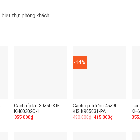
, biệt thự, phòng khách…
-14%
S
Gạch ốp lát 30×60 KIS
Gạch ốp tường 45×90
Gạc
KH60302C-1
KIS K905031-PA
KH6
355.000
₫
480.000
₫
415.000
₫
355