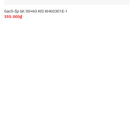
Gạch ốp lát 30×60 KIS KH60301E-1
355.000
₫