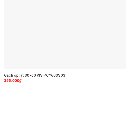
Gạch ốp lát 30×60 KIS PCY603S03
355.000
₫