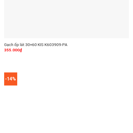
Gạch ốp lát 30×60 KIS K603909-PA
355.000
₫
-14%