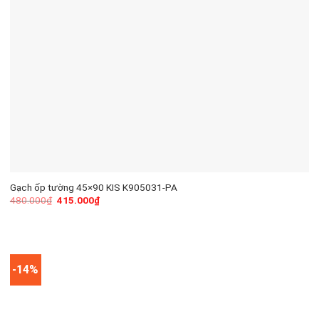
Gạch ốp tường 45×90 KIS K905031-PA
480.000
₫
415.000
₫
-14%