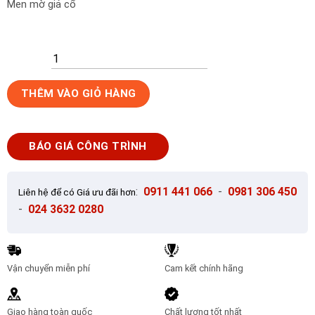
Men mờ giả cổ
Gạch
THÊM VÀO GIỎ HÀNG
lát
nền
Ý
BÁO GIÁ CÔNG TRÌNH
Mỹ
600x600
P65011C
:
0911 441 066
-
0981 306 450
Liên hệ để có Giá ưu đãi hơn
số
-
024 3632 0280
lượng
Vận chuyển miễn phí
Cam kết chính hãng
Giao hàng toàn quốc
Chất lượng tốt nhất