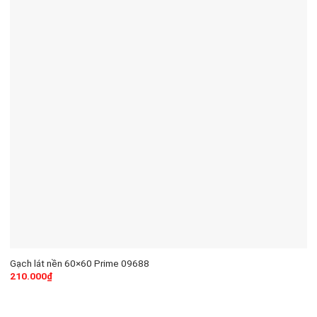
Gạch lát nền 60×60 Prime 09688
210.000
₫