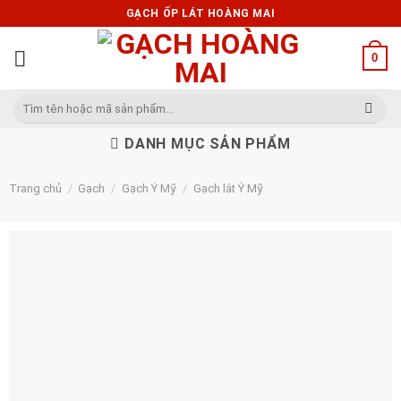
Skip
GẠCH ỐP LÁT HOÀNG MAI
to
content
0
Tìm
kiếm:
DANH MỤC SẢN PHẨM
Trang chủ
/
Gạch
/
Gạch Ý Mỹ
/
Gạch lát Ý Mỹ