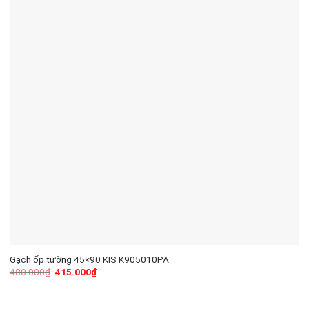
Gạch ốp tường 45×90 KIS K905010PA
480.000
₫
415.000
₫