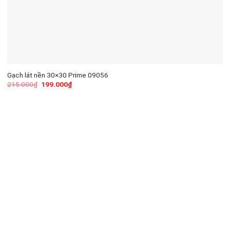
Gạch lát nền 30×30 Prime 09056
215.000
₫
199.000
₫