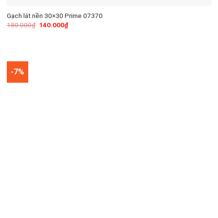
Gạch lát nền 30×30 Prime 07370
180.000
₫
140.000
₫
-7%