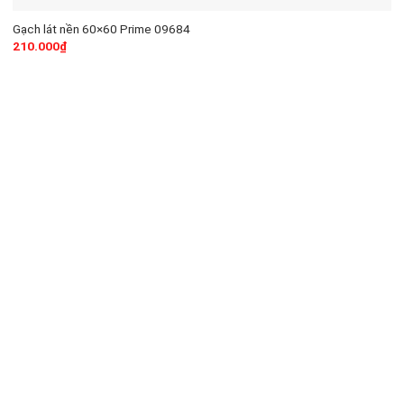
Gạch lát nền 60×60 Prime 09684
210.000
₫