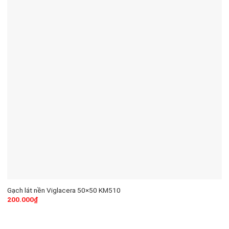
Gạch lát nền Viglacera 50×50 KM510
200.000
₫