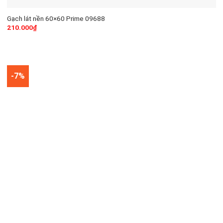
Gạch lát nền 60×60 Prime 09688
210.000
₫
-7%