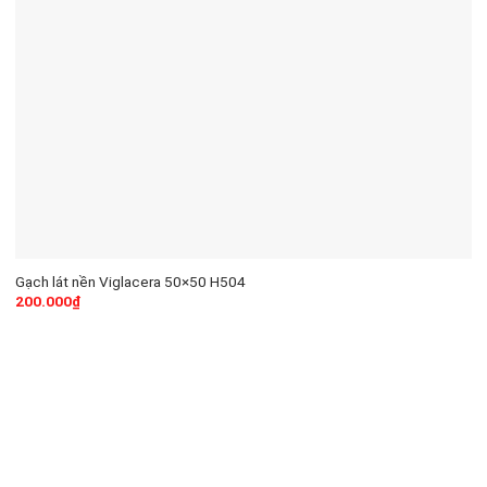
Gạch lát nền Viglacera 50×50 H504
200.000
₫