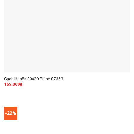
Gạch lát nền 30×30 Prime 07353
165.000
₫
-22%