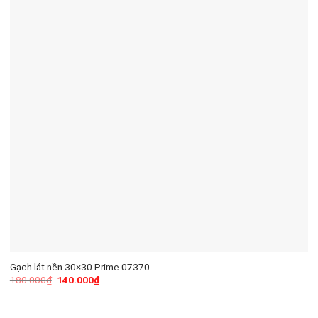
Gạch lát nền 30×30 Prime 07370
180.000
₫
140.000
₫