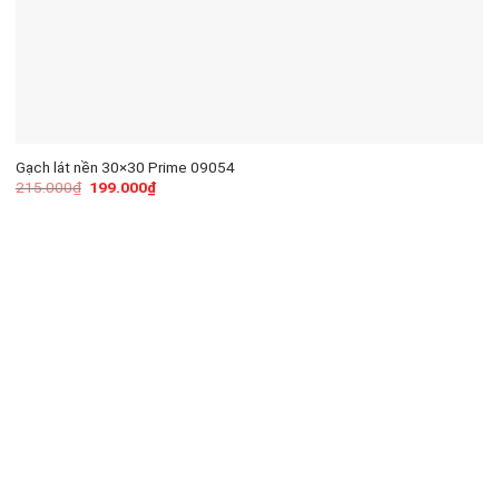
Gạch lát nền 30×30 Prime 09054
215.000
₫
199.000
₫