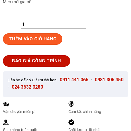
Men mờ giả cổ
Gạch
THÊM VÀO GIỎ HÀNG
lát
nền
Ý
BÁO GIÁ CÔNG TRÌNH
Mỹ
800x800
P85003C
:
0911 441 066
-
0981 306 450
Liên hệ để có Giá ưu đãi hơn
số
-
024 3632 0280
lượng
Vận chuyển miễn phí
Cam kết chính hãng
Giao hàng toàn quốc
Chất lượng tốt nhất