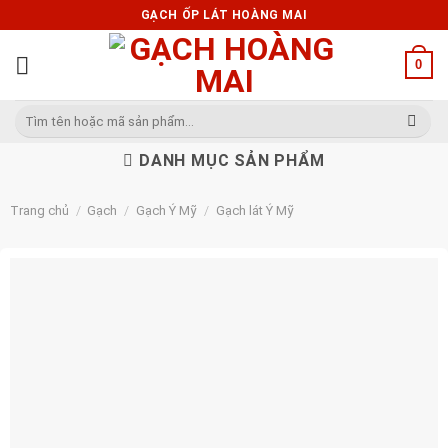
Skip
GẠCH ỐP LÁT HOÀNG MAI
to
content
0
Tìm
kiếm:
DANH MỤC SẢN PHẨM
Trang chủ
/
Gạch
/
Gạch Ý Mỹ
/
Gạch lát Ý Mỹ