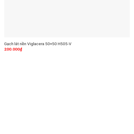
Gạch lát nền Viglacera 50×50 H505-V
200.000
₫