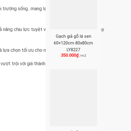
môi trường sống…mang lại không gian sống lý tưởng
 năng chịu lực tuyệt vời. Từ lâu, sử dụng gạch thay
Gạch giả gỗ lá sen
60×120cm-80x80cm
LY8227
là lựa chọn tối ưu cho nhiều quy mô dự án.
350.000
₫
/m2
ượt trội với giá thành cạnh tranh.