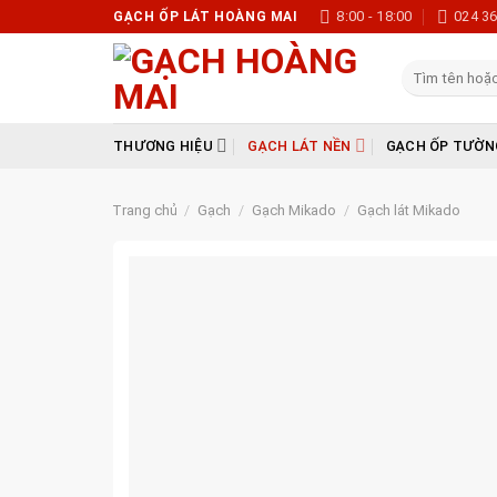
Skip
8:00 - 18:00
024 3
GẠCH ỐP LÁT HOÀNG MAI
to
content
Tìm
kiếm:
THƯƠNG HIỆU
GẠCH LÁT NỀN
GẠCH ỐP TƯỜN
Trang chủ
/
Gạch
/
Gạch Mikado
/
Gạch lát Mikado