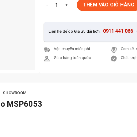
Gạch lát vân gỗ 40x40 Mikado MSP6053 số 
THÊM VÀO GIỎ HÀNG
:
0911 441 066
Liên hệ để có Giá ưu đãi hơn
Vận chuyển miễn phí
Cam kết 
Giao hàng toàn quốc
Chất lượn
SHOWROOM
ado MSP6053