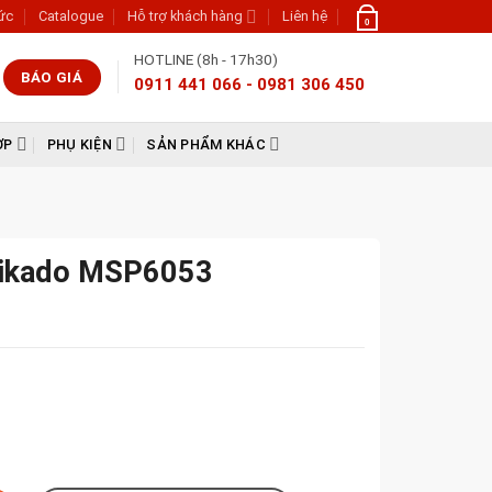
tức
Catalogue
Hỗ trợ khách hàng
Liên hệ
0
HOTLINE (8h - 17h30)
BÁO GIÁ
0911 441 066 - 0981 306 450
ỢP
PHỤ KIỆN
SẢN PHẨM KHÁC
Mikado MSP6053