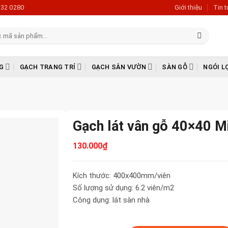
632 0280
Giới thiệu
Tin 
G
GẠCH TRANG TRÍ
GẠCH SÂN VƯỜN
SÀN GỖ
NGÓI L
Gạch lát vân gỗ 40×40 
130.000
₫
Kích thước: 400x400mm/viên
Số lượng sử dụng: 6.2 viên/m2
Công dụng: lát sàn nhà