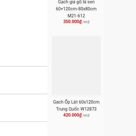
Gạch giả gỗ lá sen
60×120cm-80x80cm
M21-612
350.000
₫
/m2
Gạch Ốp Lát 60x120cm
Trung Quốc W12873
420.000
₫
/m2