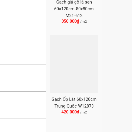
Gạch giả gỗ lá sen
60×120cm-80x80cm
M21-612
350.000
₫
/m2
Gạch Ốp Lát 60x120cm
Trung Quốc W12873
420.000
₫
/m2