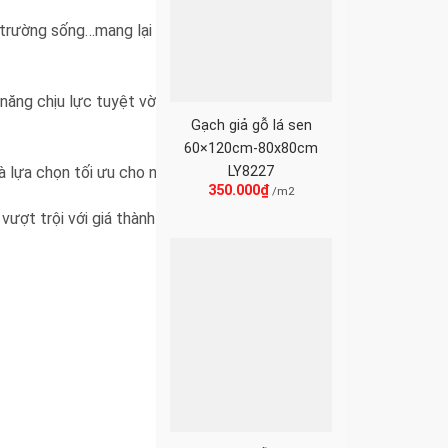
ôi trường sống…mang lại không gian sống lý tưởng
năng chịu lực tuyệt vời. Từ lâu, sử dụng gạch thay
Gạch giả gỗ lá sen
60×120cm-80x80cm
LY8227
là lựa chọn tối ưu cho nhiều quy mô dự án.
350.000
₫
/m2
ượt trội với giá thành cạnh tranh.