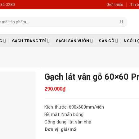
632 0280
Giới thiệu
Tin 
G
GẠCH TRANG TRÍ
GẠCH SÂN VƯỜN
SÀN GỖ
NGÓI L
Gạch lát vân gỗ 60×60 
290.000
₫
Kích thước: 600x600mm/viên
Bề mặt: Nhẵn bóng
Công dụng: lát sàn nhà
Đơn vị: giá/m2