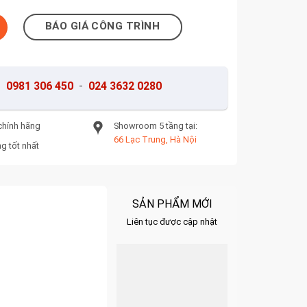
3 số lượng
BÁO GIÁ CÔNG TRÌNH
-
0981 306 450
-
024 3632 0280
chính hãng
Showroom 5 tầng tại:
66 Lạc Trung, Hà Nội
g tốt nhất
SẢN PHẨM MỚI
Liên tục được cập nhật