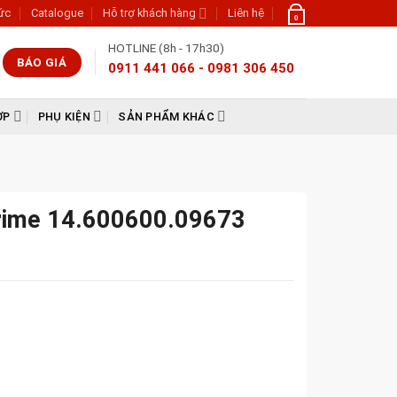
tức
Catalogue
Hỗ trợ khách hàng
Liên hệ
0
HOTLINE (8h - 17h30)
BÁO GIÁ
0911 441 066 - 0981 306 450
ỢP
PHỤ KIỆN
SẢN PHẨM KHÁC
Prime 14.600600.09673