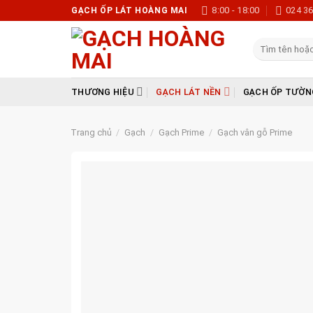
Skip
8:00 - 18:00
024 3
GẠCH ỐP LÁT HOÀNG MAI
to
content
Tìm
kiếm:
THƯƠNG HIỆU
GẠCH LÁT NỀN
GẠCH ỐP TƯỜN
Trang chủ
/
Gạch
/
Gạch Prime
/
Gạch vân gỗ Prime