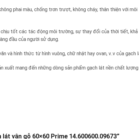
 không phai màu, chống trơn trượt, không cháy, thân thiện với m
ịu tốt các tác động môi trường, sự thay đổi của thời tiết, khả 
 hàng đầu của người sử dụng.
văn và hình thức từ hình vuông, chữ nhật hay ovan, v..v của gạch 
sản xuất mang đến những dòng sản phẩm gạch lát nền chất lượng v
h lát vân gỗ 60×60 Prime 14.600600.09673”