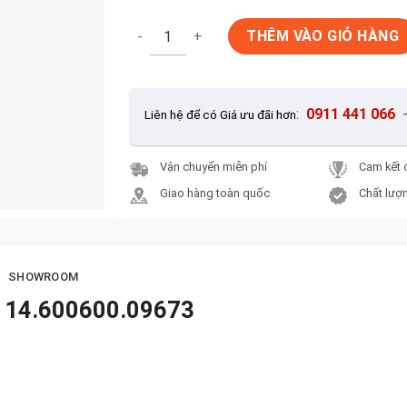
Gạch lát vân gỗ 60x60 Prime 14.600600.0967
THÊM VÀO GIỎ HÀNG
:
0911 441 066
Liên hệ để có Giá ưu đãi hơn
Vận chuyển miễn phí
Cam kết 
Giao hàng toàn quốc
Chất lượn
SHOWROOM
e 14.600600.09673