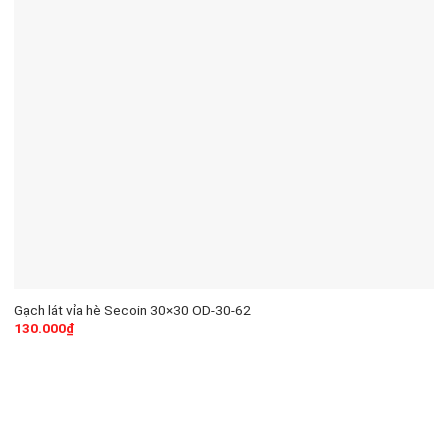
Gạch lát vỉa hè Secoin 30×30 OD-30-62
130.000
₫