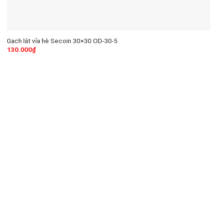
Gạch lát vỉa hè Secoin 30×30 OD-30-5
130.000
₫