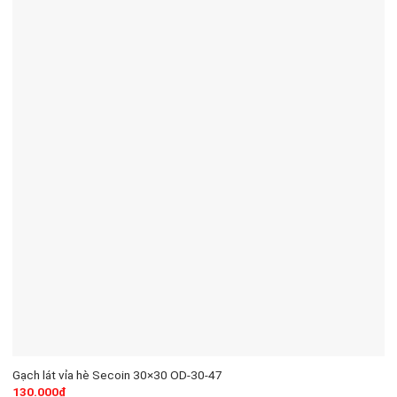
Gạch lát vỉa hè Secoin 30×30 OD-30-47
130.000
₫