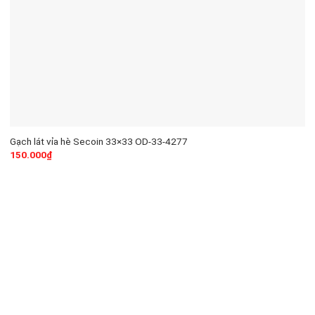
Gạch lát vỉa hè Secoin 33×33 OD-33-4277
150.000
₫