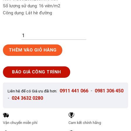
Số lượng sử dụng: 16 viên/m2
Công dụng: Lát hè đường
Gạch
THÊM VÀO GIỎ HÀNG
lát
vỉa
hè
BÁO GIÁ CÔNG TRÌNH
Secoin
25x25
OD-
:
0911 441 066
-
0981 306 450
Liên hệ để có Giá ưu đãi hơn
25-
-
024 3632 0280
5393
số
lượng
Vận chuyển miễn phí
Cam kết chính hãng