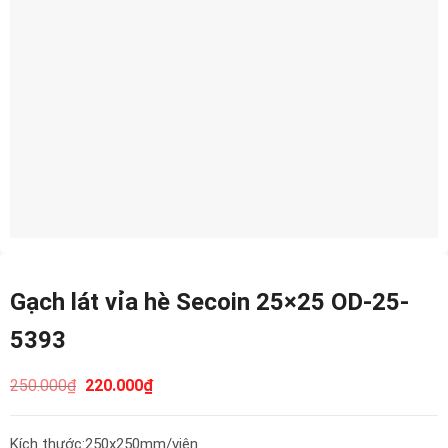
Gạch lát vỉa hè Secoin 25×25 OD-25-
5393
250.000
₫
220.000
₫
Kích thước:250x250mm/viên