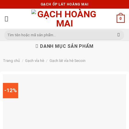
Skip
GẠCH ỐP LÁT HOÀNG MAI
to
content
0
Tìm
kiếm:
DANH MỤC SẢN PHẨM
Trang chủ
/
Gạch vỉa hè
/
Gạch lát vỉa hè Secoin
-12%