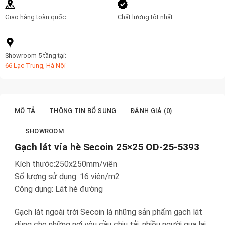
Giao hàng toàn quốc
Chất lượng tốt nhất
Showroom 5 tầng tại:
66 Lạc Trung, Hà Nội
MÔ TẢ
THÔNG TIN BỔ SUNG
ĐÁNH GIÁ (0)
SHOWROOM
Gạch lát vỉa hè Secoin 25×25 OD-25-5393
Kích thước:250x250mm/viên
Số lượng sử dụng: 16 viên/m2
Công dụng: Lát hè đường
Gạch lát ngoài trời Secoin là những sản phẩm gạch lát
dùng cho những nơi yêu cầu chịu tải, nhiều người qua lại