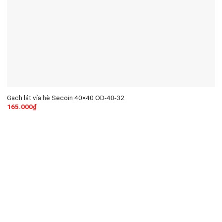
Gạch lát vỉa hè Secoin 40×40 OD-40-32
165.000
₫