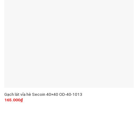
Gạch lát vỉa hè Secoin 40×40 OD-40-1013
165.000
₫