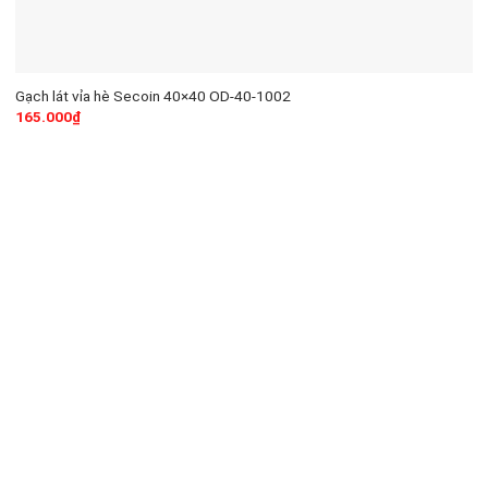
Gạch lát vỉa hè Secoin 40×40 OD-40-1002
165.000
₫