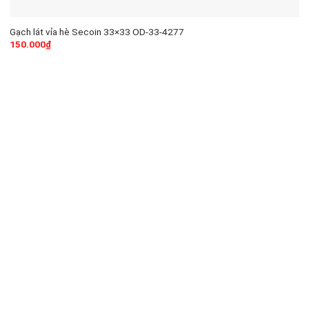
Gạch lát vỉa hè Secoin 33×33 OD-33-4277
150.000
₫