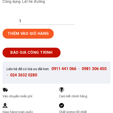
Công dụng: Lát hè đường
Gạch
THÊM VÀO GIỎ HÀNG
lát
vỉa
hè
BÁO GIÁ CÔNG TRÌNH
Secoin
30x30
OD-
:
0911 441 066
-
0981 306 450
Liên hệ để có Giá ưu đãi hơn
30-
-
024 3632 0280
11
số
lượng
Vận chuyển miễn phí
Cam kết chính hãng
Giao hàng toàn quốc
Chất lượng tốt nhất