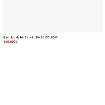
Gạch lát vỉa hè Secoin 30×30 OD-30-81
130.000
₫