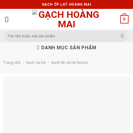
Skip
GẠCH ỐP LÁT HOÀNG MAI
to
content
0
Tìm
kiếm:
DANH MỤC SẢN PHẨM
Trang chủ
/
Gạch vỉa hè
/
Gạch lát vỉa hè Secoin