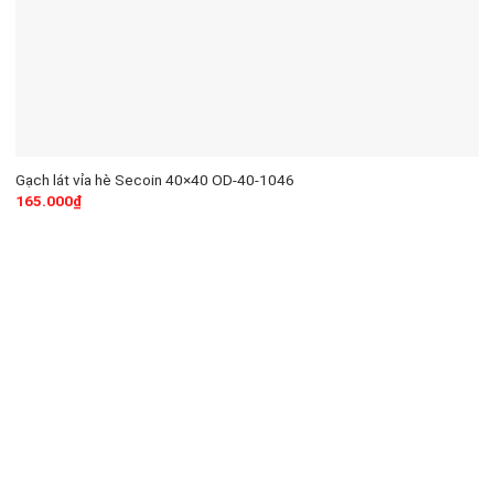
Gạch lát vỉa hè Secoin 40×40 OD-40-1046
165.000
₫