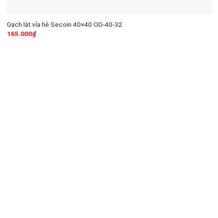
Gạch lát vỉa hè Secoin 40×40 OD-40-32
165.000
₫