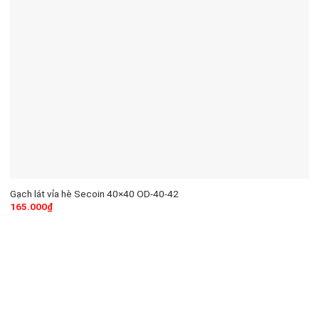
Gạch lát vỉa hè Secoin 40×40 OD-40-42
165.000
₫