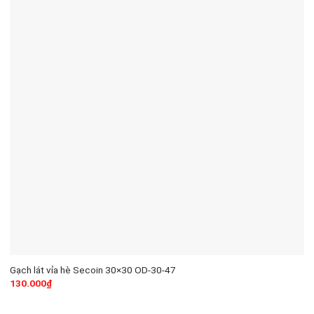
Gạch lát vỉa hè Secoin 30×30 OD-30-47
130.000
₫