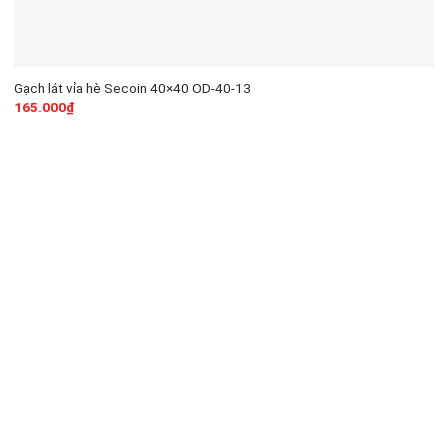
Gạch lát vỉa hè Secoin 40×40 OD-40-13
165.000
₫