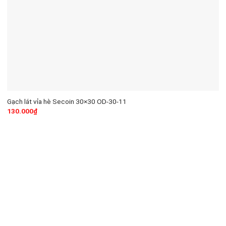
Gạch lát vỉa hè Secoin 30×30 OD-30-11
130.000
₫