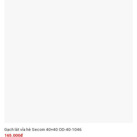
Gạch lát vỉa hè Secoin 40×40 OD-40-1046
165.000
₫