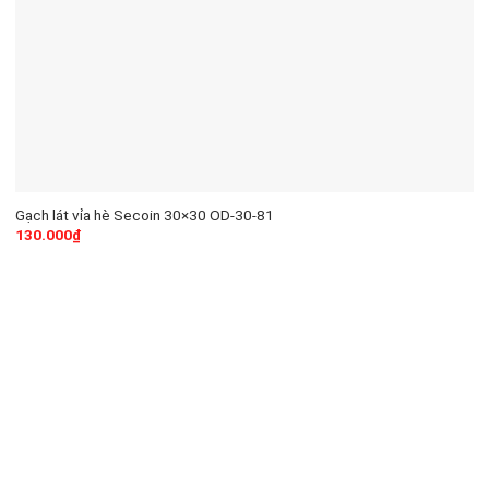
Gạch lát vỉa hè Secoin 30×30 OD-30-81
130.000
₫