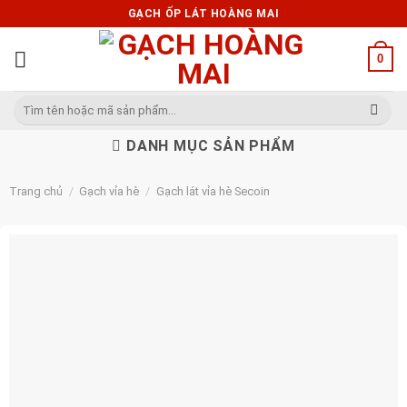
Skip
GẠCH ỐP LÁT HOÀNG MAI
to
content
0
Tìm
kiếm:
DANH MỤC SẢN PHẨM
Trang chủ
/
Gạch vỉa hè
/
Gạch lát vỉa hè Secoin