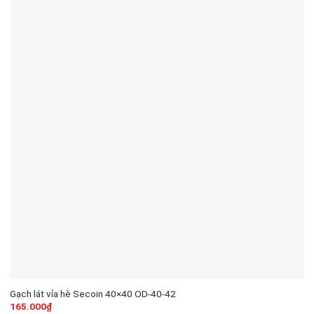
Gạch lát vỉa hè Secoin 40×40 OD-40-42
165.000
₫