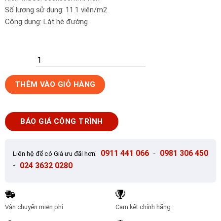
Số lượng sử dụng: 11.1 viên/m2
Công dụng: Lát hè đường
Gạch
THÊM VÀO GIỎ HÀNG
lát
vỉa
hè
BÁO GIÁ CÔNG TRÌNH
Secoin
30x30
OD-
:
0911 441 066
-
0981 306 450
Liên hệ để có Giá ưu đãi hơn
30-
-
024 3632 0280
134
số
lượng
Vận chuyển miễn phí
Cam kết chính hãng