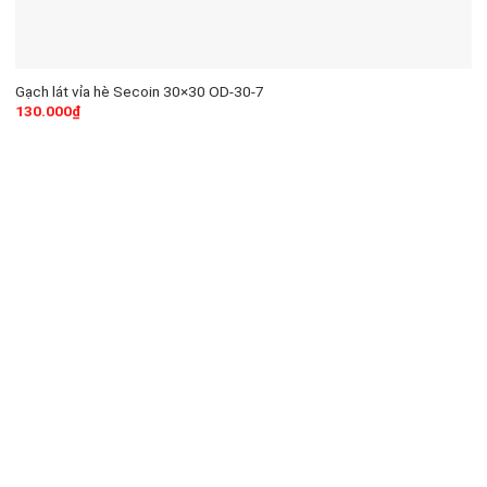
Gạch lát vỉa hè Secoin 30×30 OD-30-7
130.000
₫