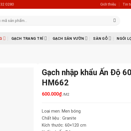
632 0280
Giới thiệu
Tin 
G
GẠCH TRANG TRÍ
GẠCH SÂN VƯỜN
SÀN GỖ
NGÓI L
Gạch nhập khẩu Ấn Độ 6
HM662
600.000
₫
/M2
Loại men: Men bóng
Chất liệu : Granite
Kích thước: 60×120 cm