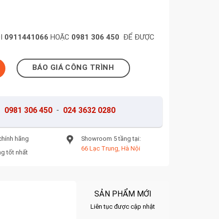
ỌI
0911441066
HOẶC
0981 306 450
ĐỂ ĐƯỢC
ắng đen HM662 số lượng
BÁO GIÁ CÔNG TRÌNH
-
0981 306 450
-
024 3632 0280
chính hãng
Showroom 5 tầng tại:
66 Lạc Trung, Hà Nội
g tốt nhất
SẢN PHẨM MỚI
Liên tục được cập nhật