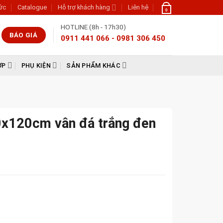
tức
Catalogue
Hỗ trợ khách hàng
Liên hệ
0
HOTLINE (8h - 17h30)
BÁO GIÁ
0911 441 066 - 0981 306 450
ỢP
PHỤ KIỆN
SẢN PHẨM KHÁC
0x120cm vân đá trắng đen