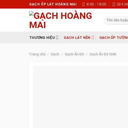
Skip
8:00 - 18:00
024 3
GẠCH ỐP LÁT HOÀNG MAI
to
content
Tìm
kiếm:
THƯƠNG HIỆU
GẠCH LÁT NỀN
GẠCH ỐP TƯỜN
Trang chủ
/
Gạch
/
Gạch Ấn Độ
/
Gạch Ấn Độ NAK