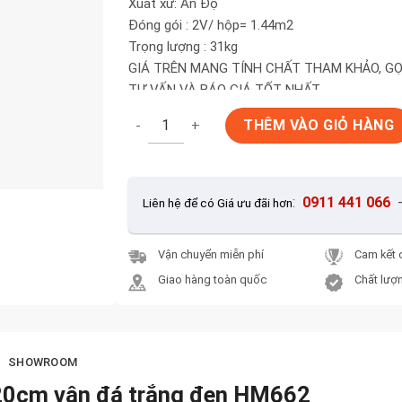
Xuất xứ: Ấn Độ
Đóng gói : 2V/ hộp= 1.44m2
Trọng lượng : 31kg
GIÁ TRÊN MANG TÍNH CHẤT THAM KHẢO, G
TƯ VẤN VÀ BÁO GIÁ TỐT NHẤT
Gạch nhập khẩu Ấn Độ 60x120cm vân đá tr
THÊM VÀO GIỎ HÀNG
:
0911 441 066
Liên hệ để có Giá ưu đãi hơn
Vận chuyển miễn phí
Cam kết 
Giao hàng toàn quốc
Chất lượn
SHOWROOM
20cm vân đá trắng đen HM662