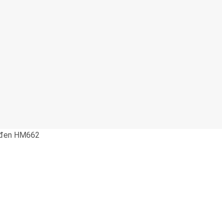
g đen HM662