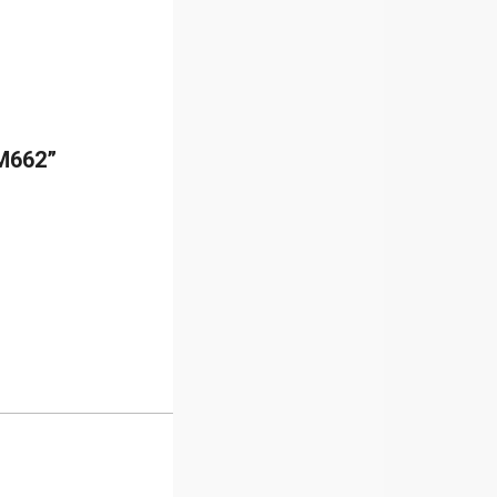
HM662”