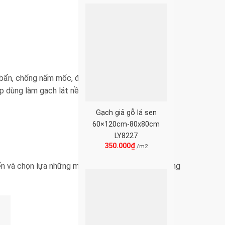
m bẩn, chống nấm mốc, độ hút nước nhỏ hơn 0,5%.
p dùng làm gạch lát nền, gạch ốp tường, gạch ốp
Gạch giả gỗ lá sen
60×120cm-80x80cm
LY8227
350.000
₫
/m2
n và chọn lựa những mẫu gạch ưng ý nhất cho công