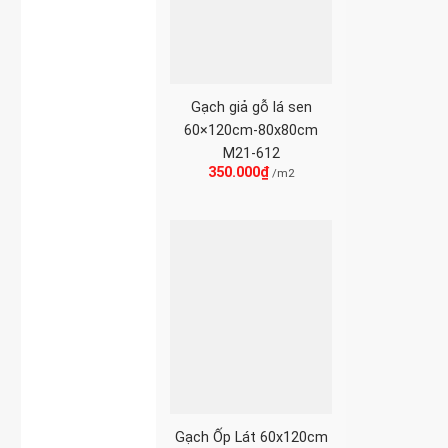
Gạch giả gỗ lá sen
60×120cm-80x80cm
M21-612
350.000
₫
/m2
Gạch Ốp Lát 60x120cm