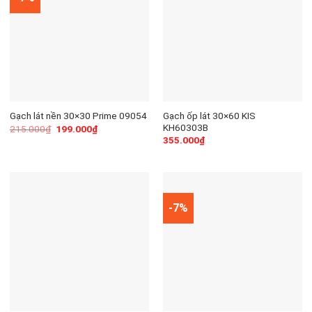
Gạch ốp lát 30×60 KIS
Gạch lát nền 30×30 Prime 09054
KH60303B
215.000
₫
199.000
₫
355.000
₫
-7%