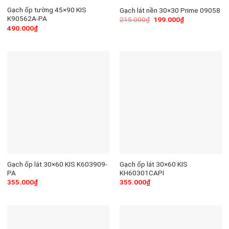
Gạch ốp tường 45×90 KIS
Gạch lát nền 30×30 Prime 09058
K90562A-PA
215.000
₫
199.000
₫
490.000
₫
Gạch ốp lát 30×60 KIS K603909-
Gạch ốp lát 30×60 KIS
PA
KH60301CAPI
355.000
₫
355.000
₫