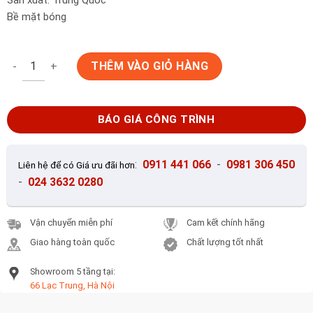
Bề mặt bóng
Gạch ốp lát 120x120cm Trung Quốc vân đá ghi xanh TD12008 s
THÊM VÀO GIỎ HÀNG
BÁO GIÁ CÔNG TRÌNH
:
0911 441 066
-
0981 306 450
Liên hệ để có Giá ưu đãi hơn
-
024 3632 0280
Vận chuyển miễn phí
Cam kết chính hãng
Giao hàng toàn quốc
Chất lượng tốt nhất
Showroom 5 tầng tại:
66 Lạc Trung, Hà Nội