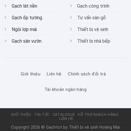
Gạch lát nền
Gạch công trình
Gạch ốp tường
Tư vấn sàn gỗ
Ngói lợp mái
Thiết bị vệ sinh
Gạch sân vườn
Thiết bị nhà bếp
Giới thiệu
Liên hệ
Chính sách đổi trả
Tài khoản ngân hàng
GIỚI THIỆU
TIN TỨC
CATALOGUE
HỖ TRỢ KHÁCH HÀNG
LIÊN HỆ
Copyright 2026 © Gachtot by
Thiết bị vệ sinh Hoàng Mai