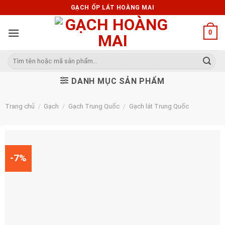
Skip
GẠCH ỐP LÁT HOÀNG MAI
to
content
0
Tìm
kiếm:
DANH MỤC SẢN PHẨM
Trang chủ
/
Gạch
/
Gạch Trung Quốc
/
Gạch lát Trung Quốc
-7%