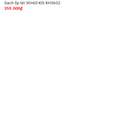
Gạch ốp lát 30×60 KIS KH3602
355.000
₫