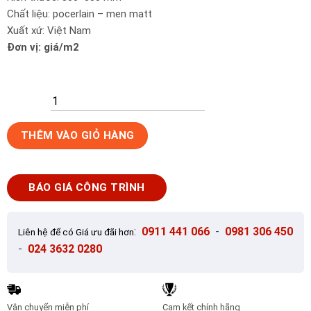
Chất liệu: pocerlain – men matt
Xuất xứ: Việt Nam
Đơn vị: giá/m2
Gạch
THÊM VÀO GIỎ HÀNG
ốp
lát
30x30
BÁO GIÁ CÔNG TRÌNH
cm
Tasa
vân
:
0911 441 066
-
0981 306 450
Liên hệ để có Giá ưu đãi hơn
đá
-
024 3632 0280
ghi
xanh
HM3137
số
Vận chuyển miễn phí
Cam kết chính hãng