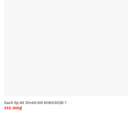
Gạch ốp lát 30×60 KIS KH60302B-1
355.000
₫