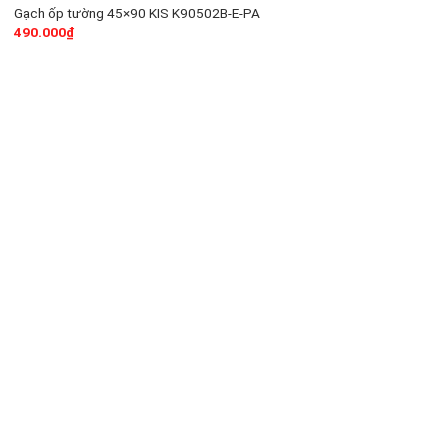
Gạch ốp tường 45×90 KIS K90502B-E-PA
490.000
₫