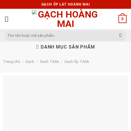
Skip
GẠCH ỐP LÁT HOÀNG MAI
to
content
0
Tìm
kiếm:
DANH MỤC SẢN PHẨM
Trang chủ
/
Gạch
/
Gạch TASA
/
Gạch ốp TASA