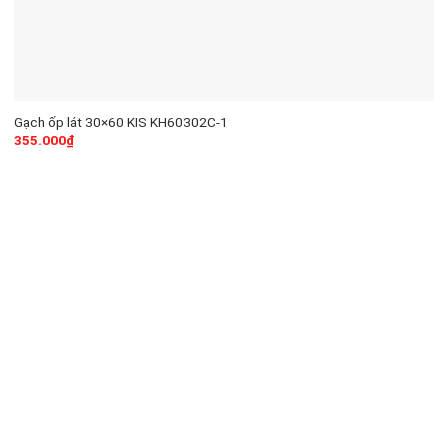
Gạch ốp lát 30×60 KIS KH60302C-1
355.000
₫