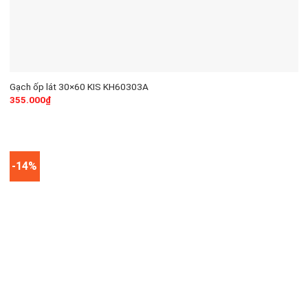
Gạch ốp lát 30×60 KIS KH60303A
355.000
₫
-14%