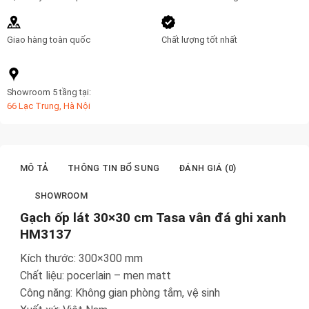
lượng
Giao hàng toàn quốc
Chất lượng tốt nhất
Showroom 5 tầng tại:
66 Lạc Trung, Hà Nội
MÔ TẢ
THÔNG TIN BỔ SUNG
ĐÁNH GIÁ (0)
SHOWROOM
Gạch ốp lát 30×30 cm Tasa vân đá ghi xanh
HM3137
Kích thước: 300×300 mm
Chất liệu: pocerlain – men matt
Công năng: Không gian phòng tắm, vệ sinh