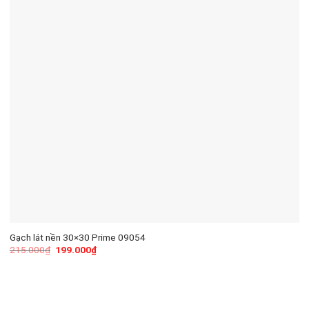
Gạch lát nền 30×30 Prime 09054
215.000
₫
199.000
₫