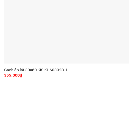
Gạch ốp lát 30×60 KIS KH60302D-1
355.000
₫