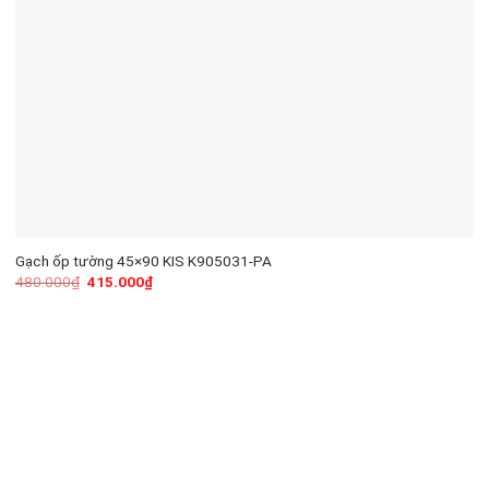
Gạch ốp tường 45×90 KIS K905031-PA
480.000
₫
415.000
₫