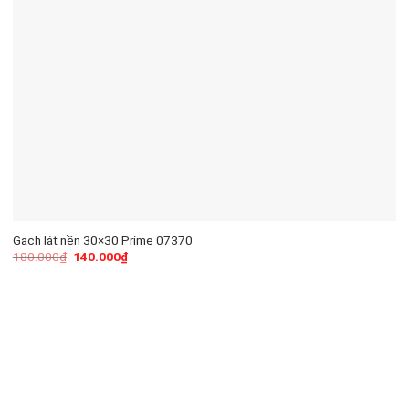
Gạch lát nền 30×30 Prime 07370
180.000
₫
140.000
₫