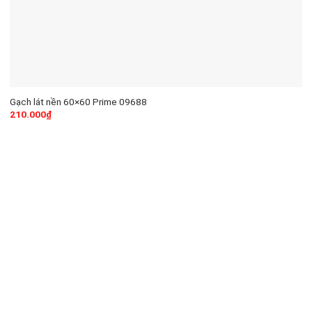
Gạch lát nền 60×60 Prime 09688
210.000
₫