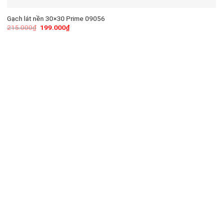
Gạch lát nền 30×30 Prime 09056
215.000
₫
199.000
₫