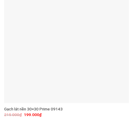
Gạch lát nền 30×30 Prime 09143
215.000
₫
199.000
₫