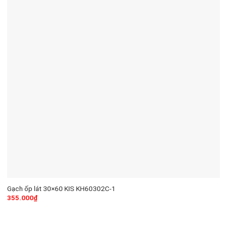
Gạch ốp lát 30×60 KIS KH60302C-1
355.000
₫