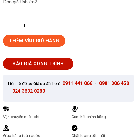
Đơn giá tính /m2
Gạch
THÊM VÀO GIỎ HÀNG
ốp
lát
30x60
BÁO GIÁ CÔNG TRÌNH
KIS
KH60302D-
1
:
0911 441 066
-
0981 306 450
Liên hệ để có Giá ưu đãi hơn
số
-
024 3632 0280
lượng
Vận chuyển miễn phí
Cam kết chính hãng
Giao hàng toàn quốc
Chất lượng tốt nhất