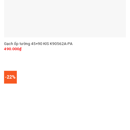
Gạch ốp tường 45×90 KIS K90562A-PA
490.000
₫
-22%