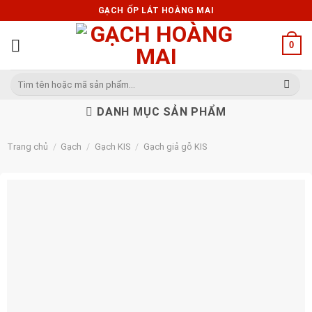
Skip
GẠCH ỐP LÁT HOÀNG MAI
to
content
0
Tìm
kiếm:
DANH MỤC SẢN PHẨM
Trang chủ
/
Gạch
/
Gạch KIS
/
Gạch giả gỗ KIS