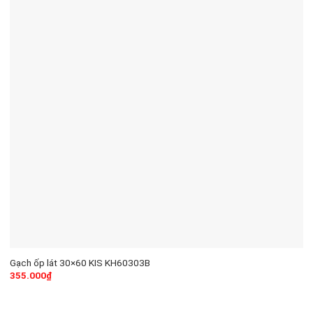
Gạch ốp lát 30×60 KIS KH60303B
355.000
₫