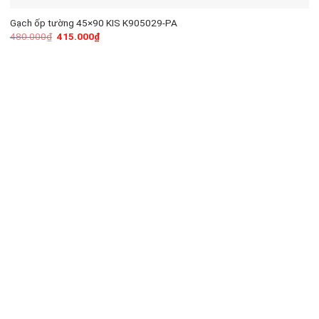
Gạch ốp tường 45×90 KIS K905029-PA
480.000
₫
415.000
₫