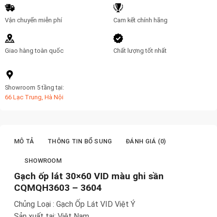
3604
số
Vận chuyển miễn phí
Cam kết chính hãng
lượng
Giao hàng toàn quốc
Chất lượng tốt nhất
Showroom 5 tầng tại:
66 Lạc Trung, Hà Nội
MÔ TẢ
THÔNG TIN BỔ SUNG
ĐÁNH GIÁ (0)
SHOWROOM
Gạch ốp lát 30×60 VID màu ghi sần
CQMQH3603 – 3604
Chủng Loại : Gạch Ốp Lát VID Việt Ý
Sản xuất tại: Việt Nam