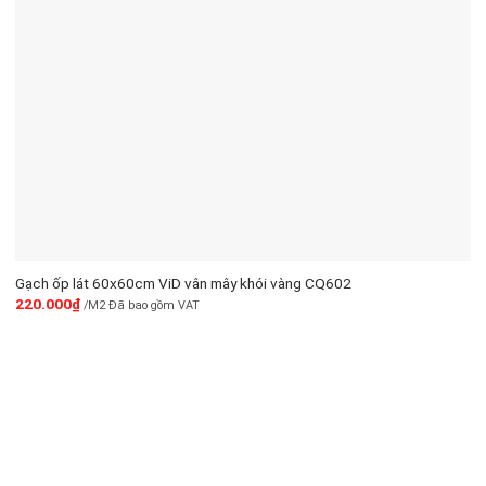
Gạch ốp lát 60x60cm ViD vân mây khói vàng CQ602
220.000
₫
/M2 Đã bao gồm VAT