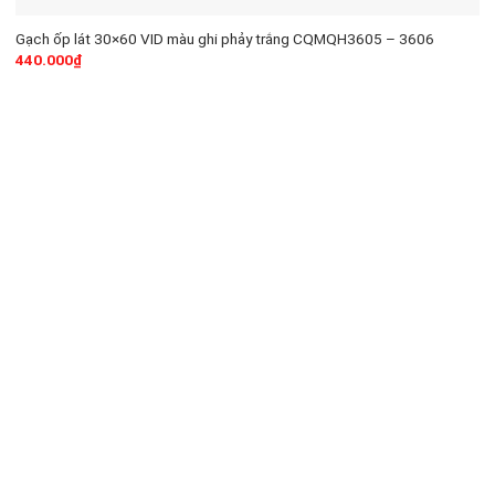
Gạch ốp lát 30×60 VID màu ghi phảy trắng CQMQH3605 – 3606
440.000
₫