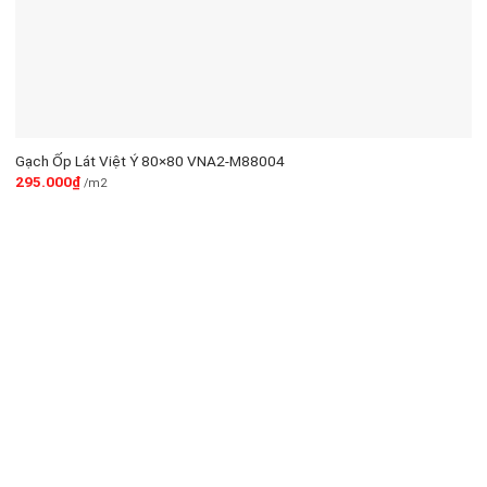
Gạch Ốp Lát Việt Ý 80×80 VNA2-M88004
295.000
₫
/m2