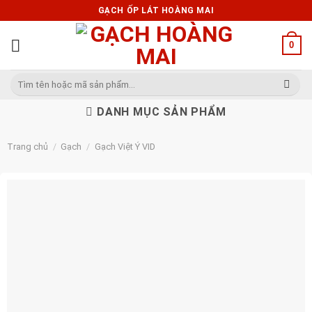
Skip
GẠCH ỐP LÁT HOÀNG MAI
to
content
0
Tìm
kiếm:
DANH MỤC SẢN PHẨM
Trang chủ
/
Gạch
/
Gạch Việt Ý VID