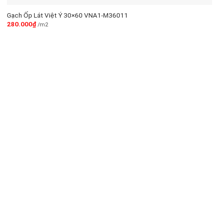
Gạch Ốp Lát Việt Ý 30×60 VNA1-M36011
280.000
₫
/m2