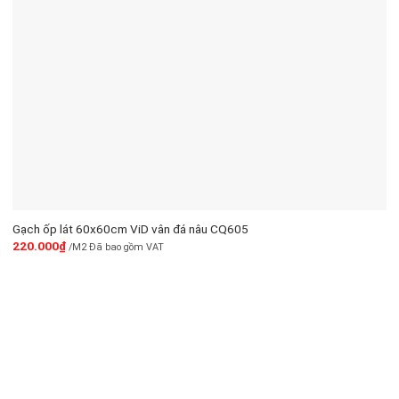
Gạch ốp lát 60x60cm ViD vân đá nâu CQ605
220.000
₫
/M2 Đã bao gồm VAT