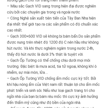
xương gạch cho tới tráng men thành phẩm.
– Màu sắc Gạch VID sang trọng hiện đại được nghiên
cứu bởi các chuyên gia trong và ngoài nước
– Công Nghệ sản xuất tiên tiến của Tây Ban Nha hiện
đại nhất thế giới tạo ra các sản phẩm có độ chuẩn xác
cao nhất.
– Gạch 300×600 VID sẽ không bị bám bẩn.Do sản phẩm
được nung trên nhiệt độ 1200 độ C nên hầu như không
hút nước. Và khi thực nghiệm ngâm trong nước 24h,
thấy độ hút nước là dưới 3% thật là tuyệt vời.
– Gạch Ốp Tường có thể chống chịu dưới mọi môi
trường. Đặc biệt là mưa acid, tia tử ngoại, không khí ô
nhiễm, sự mài mòn, lửa….
– Gạch Ốp Tường VID chống ẩm mốc cực kỳ tốt. Bởi
khí hậu nóng ẩm của Việt nam rất thuận lợi cho ẩm mốc
phát triển và sinh sôi. Nếu như loại gạch trang trí cho
ngồi nhà của bạn bị bám rêu mốc thì cực kỳ ảnh hưởng
đến thẩm mỹ cũng như độ bền của ngôi nhà.