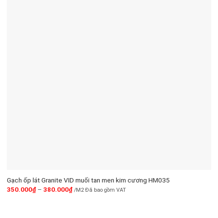
Gạch ốp lát Granite VID muối tan men kim cương HM035
350.000
₫
–
380.000
₫
/M2 Đã bao gồm VAT