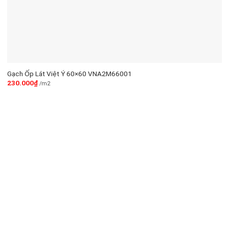
Gạch Ốp Lát Việt Ý 60×60 VNA2M66001
230.000
₫
/m2