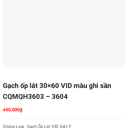
Gạch ốp lát 30×60 VID màu ghi sần
CQMQH3603 – 3604
440.000
₫
Chủng Loại : Gạch Ốp Lát VID Việt Ý