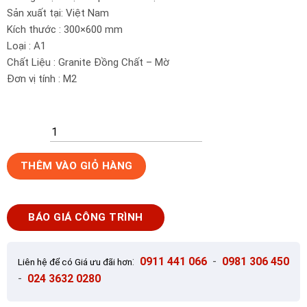
Sản xuất tại: Việt Nam
Kích thước : 300×600 mm
Loại : A1
Chất Liệu : Granite Đồng Chất – Mờ
Đơn vị tính : M2
Gạch
THÊM VÀO GIỎ HÀNG
ốp
lát
30x60
BÁO GIÁ CÔNG TRÌNH
VID
màu
ghi
:
0911 441 066
-
0981 306 450
Liên hệ để có Giá ưu đãi hơn
sần
-
024 3632 0280
CQMQH3603
-