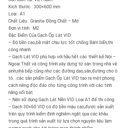
Kích thước : 300×600 mm
Loại : A1
Chất Liệu : Granite Đồng Chất – Mờ
Đơn vị tính : M2
Đặc Điểm Của Gạch Ốp Lát VID:
– Độ bền cao,bề mặt chịu lực tốt chống Bám bẩn,thi
công nhanh
– Gạch Lát VID phù hợp với hầu hết các thiết kế Nội –
Ngoại Thất và công trình xây dựng từ sàn trong nhà vệ
sinh,nhà bếp cũng như các đường dạo,sân,đường cho ô
tô….các sản phẩm Gạch Ốp Lát VID tạo ra một phong
cách riêng độc đáo cho từng công trình với các tính
năng nổi bật
– Nên sử dụng Gạch Lát Nền VID Loại A1 để thi công
– Gạch 30×60 VID có độ bền màu cao,được sản xuất
trên quy trình kiểm định nghiêm ngặt qua các khâu
trong quá trình sản xuất từ lựa chọn nguyên liệu làm