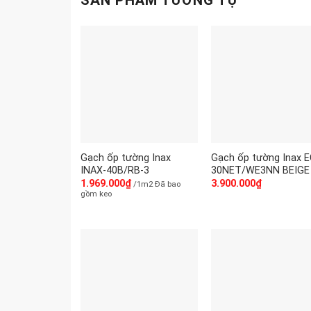
SẢN PHẨM TƯƠNG TỰ
Gạch ốp tường Inax
Gạch ốp tường Inax 
INAX-40B/RB-3
30NET/WE3NN BEIGE
1.969.000
₫
3.900.000
₫
/1m2 Đã bao
gồm keo