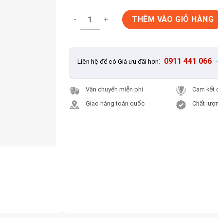
Gạch Ốp Lát 30x60 Grand SMM360078 số lư
THÊM VÀO GIỎ HÀNG
:
0911 441 066
Liên hệ để có Giá ưu đãi hơn
Vận chuyển miễn phí
Cam kết 
Giao hàng toàn quốc
Chất lượn