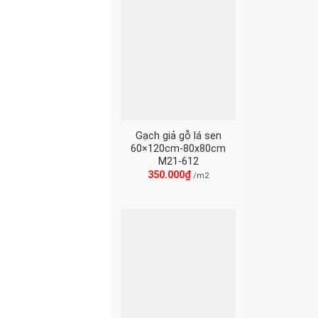
Gạch giả gỗ lá sen
60×120cm-80x80cm
M21-612
350.000
₫
/m2