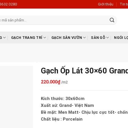
3632 0280
Giới thiệu
Tin 
G
GẠCH TRANG TRÍ
GẠCH SÂN VƯỜN
SÀN GỖ
NGÓI L
Gạch Ốp Lát 30×60 Gra
220.000
₫
/m2
Kích thước: 30x60cm
Xuất xứ: Grand- Việt Nam
Bề mặt: Men Matt- Chịu lực cực tốt- chố
Chất liệu : Porcelain