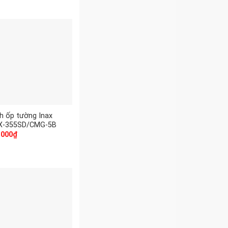
h ốp tường Inax
X-355SD/CMG-5B
.000
₫