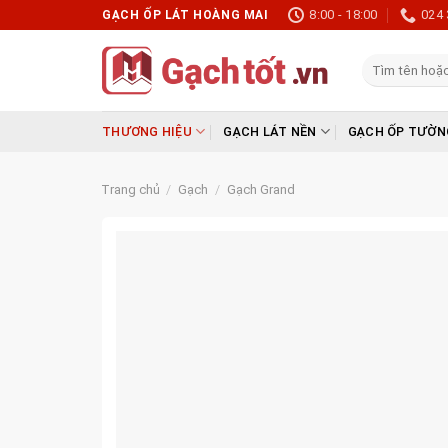
Skip
8:00 - 18:00
024 
GẠCH ỐP LÁT HOÀNG MAI
to
content
Tìm
kiếm:
THƯƠNG HIỆU
GẠCH LÁT NỀN
GẠCH ỐP TƯỜN
Trang chủ
/
Gạch
/
Gạch Grand