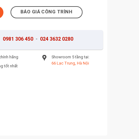
ợng
BÁO GIÁ CÔNG TRÌNH
-
0981 306 450
-
024 3632 0280
chính hãng
Showroom 5 tầng tại:
66 Lạc Trung, Hà Nội
g tốt nhất