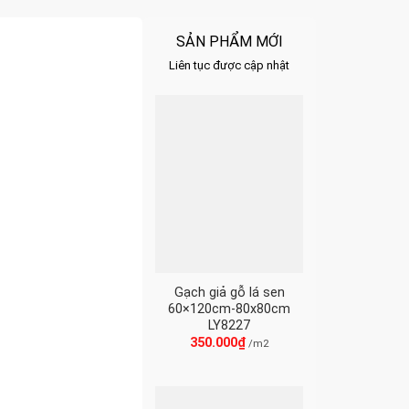
SẢN PHẨM MỚI
Liên tục được cập nhật
Gạch giả gỗ lá sen
60×120cm-80x80cm
LY8227
350.000
₫
/m2