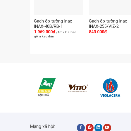
Gạch ốp tường Inax
Gạch ốp tường Inax
INAX-40B/RB-1
INAX-255/VIZ-2
1.969.000
₫
843.000
₫
/1m2 Đã bao
gồm keo dán
Mạng xã hội: