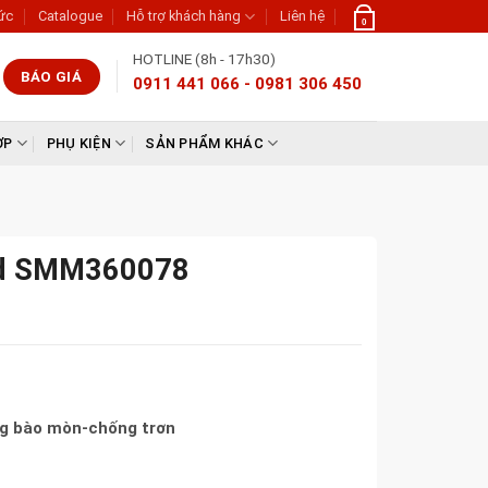
tức
Catalogue
Hỗ trợ khách hàng
Liên hệ
0
HOTLINE (8h - 17h30)
BÁO GIÁ
0911 441 066 - 0981 306 450
ỢP
PHỤ KIỆN
SẢN PHẨM KHÁC
nd SMM360078
ng bào mòn-chống trơn