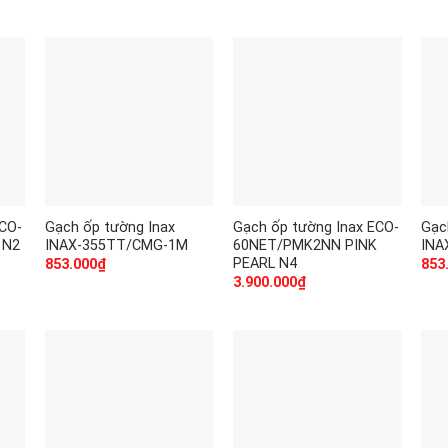
ECO-
Gạch ốp tường Inax
Gạch ốp tường Inax ECO-
Gạc
 N2
INAX-355TT/CMG-1M
60NET/PMK2NN PINK
INA
PEARL N4
853.000
₫
853
3.900.000
₫