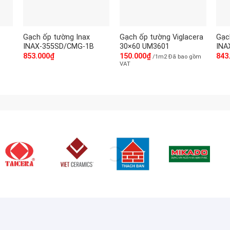
Gạch ốp tường Inax
Gạch ốp tường Viglacera
Gạc
INAX-355SD/CMG-1B
30×60 UM3601
INA
853.000
₫
150.000
₫
843
/1m2 Đã bao gồm
VAT