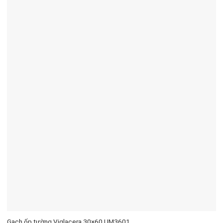
Gạch ốp tường Viglacera 30×60 UM3601