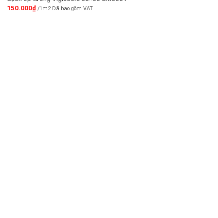
150.000
₫
/1m2 Đã bao gồm VAT