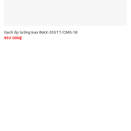
Gạch ốp tường Inax INAX-355TT/CMG-1B
853.000
₫