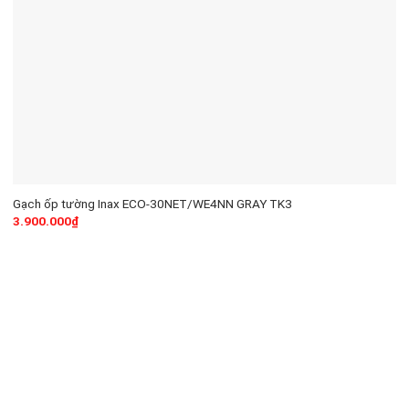
Gạch ốp tường Inax ECO-30NET/WE4NN GRAY TK3
3.900.000
₫