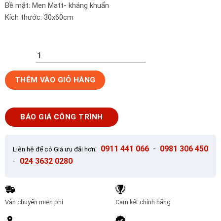
Bề mặt: Men Matt- kháng khuẩn
Kích thước: 30x60cm
Gạch
THÊM VÀO GIỎ HÀNG
Ốp
Lát
30x60cm
BÁO GIÁ CÔNG TRÌNH
Đồng
Tâm
3060CLOUD010
:
0911 441 066
-
0981 306 450
Liên hệ để có Giá ưu đãi hơn
số
-
024 3632 0280
lượng
Vận chuyển miễn phí
Cam kết chính hãng