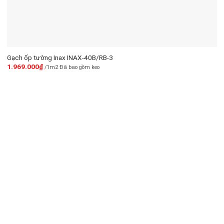
Gạch ốp tường Inax INAX-40B/RB-3
1.969.000
₫
/1m2 Đã bao gồm keo