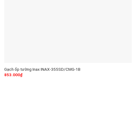
Gạch ốp tường Inax INAX-355SD/CMG-1B
853.000
₫