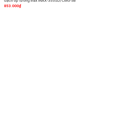
Gạch ốp tường Inax INAX-355SD/CMG-5B
853.000
₫