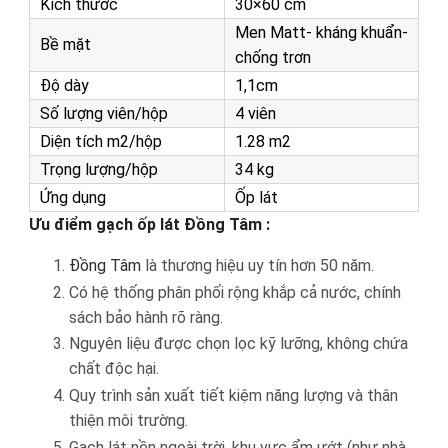
Kích thước
30×60 cm
Men Matt- kháng khuẩn-
Bề mặt
chống trơn
Độ dày
1,1cm
Số lượng viên/hộp
4 viên
Diện tích m2/hộp
1.28 m2
Trọng lượng/hộp
34 kg
Ứng dụng
Ốp lát
Ưu điểm gạch ốp lát Đồng Tâm :
Đồng Tâm
là thương hiệu uy tín hơn 50 năm.
Có hệ thống phân phối rộng khắp cả nước, chính
sách bảo hành rõ ràng.
Nguyên liệu được chọn lọc kỹ lưỡng, không chứa
chất độc hại.
Quy trình sản xuất tiết kiệm năng lượng và thân
thiện môi trường.
Gạch lát nền ngoài trời, khu vực ẩm ướt (như nhà