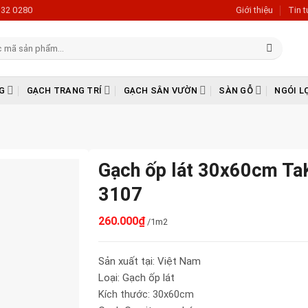
632 0280
Giới thiệu
Tin 
G
GẠCH TRANG TRÍ
GẠCH SÂN VƯỜN
SÀN GỖ
NGÓI L
Gạch ốp lát 30x60cm Ta
3107
260.000
₫
/1m2
Sản xuất tại: Việt Nam
Loại: Gạch ốp lát
Kích thước: 30x60cm