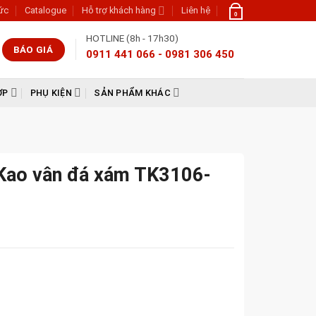
tức
Catalogue
Hỗ trợ khách hàng
Liên hệ
0
HOTLINE (8h - 17h30)
BÁO GIÁ
0911 441 066 - 0981 306 450
ỢP
PHỤ KIỆN
SẢN PHẨM KHÁC
Kao vân đá xám TK3106-