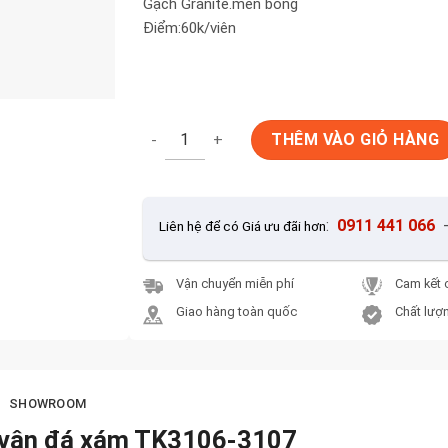
Gạch Granite.men bóng
Điểm:60k/viên
Gạch ốp lát 30x60cm TaKao vân đá xám TK3
THÊM VÀO GIỎ HÀNG
:
0911 441 066
Liên hệ để có Giá ưu đãi hơn
Vận chuyển miễn phí
Cam kết 
Giao hàng toàn quốc
Chất lượn
SHOWROOM
 vân đá xám TK3106-3107