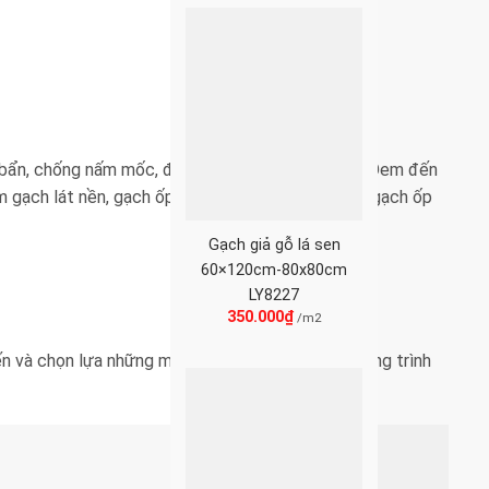
ám bẩn, chống nấm mốc, độ hút nước nhỏ hơn 0,5%. Đem đến
 gạch lát nền, gạch ốp tường, gạch ốp mặt tiền, gạch ốp
Gạch giả gỗ lá sen
60×120cm-80x80cm
LY8227
350.000
₫
/m2
 và chọn lựa những mẫu gạch ưng ý nhất cho công trình