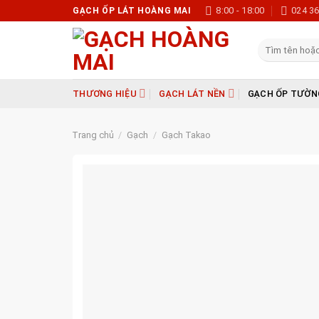
Skip
8:00 - 18:00
024 3
GẠCH ỐP LÁT HOÀNG MAI
to
content
Tìm
kiếm:
THƯƠNG HIỆU
GẠCH LÁT NỀN
GẠCH ỐP TƯỜN
Trang chủ
/
Gạch
/
Gạch Takao