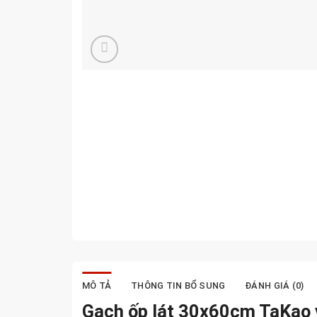
MÔ TẢ
THÔNG TIN BỔ SUNG
ĐÁNH GIÁ (0)
Gạch ốp lát 30x60cm TaKao