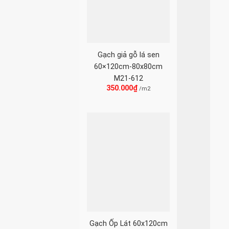
Gạch giả gỗ lá sen
60×120cm-80x80cm
M21-612
350.000
₫
/m2
Gạch Ốp Lát 60x120cm