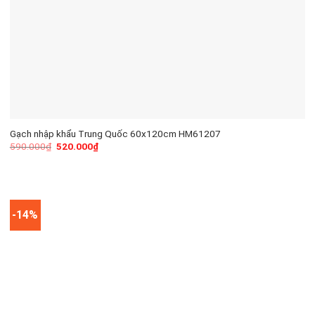
Gạch nhập khẩu Trung Quốc 60x120cm HM61207
590.000
₫
520.000
₫
-14%