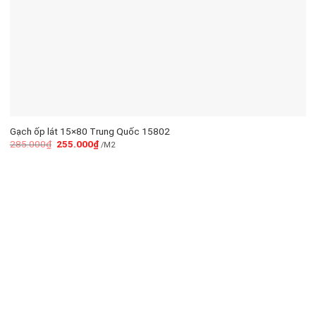
Gạch ốp lát 15×80 Trung Quốc 15802
285.000
₫
255.000
₫
/M2