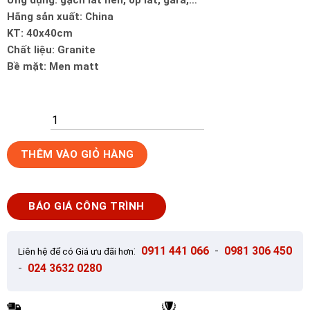
Hãng sản xuất: China
KT: 40x40cm
Chất liệu: Granite
Bề mặt: Men matt
Gạch
THÊM VÀO GIỎ HÀNG
Ốp
Lát
40x40cm
BÁO GIÁ CÔNG TRÌNH
Trung
Quốc
MFG4140
:
0911 441 066
-
0981 306 450
Liên hệ để có Giá ưu đãi hơn
số
-
024 3632 0280
lượng