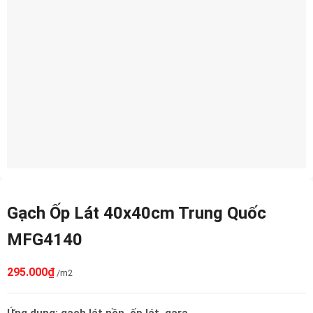
Gạch Ốp Lát 40x40cm Trung Quốc
MFG4140
295.000
₫
/m2
Ứng dụng: gạch lát nền, ốp lát, gara,…