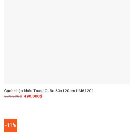
Gạch nhập khẩu Trung Quốc 60x120cm HM61201
570.000
₫
490.000
₫
-11%