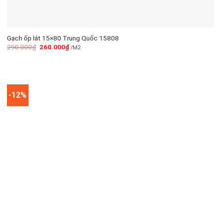
Gạch ốp lát 15×80 Trung Quốc 15808
290.000
₫
260.000
₫
/M2
-12%