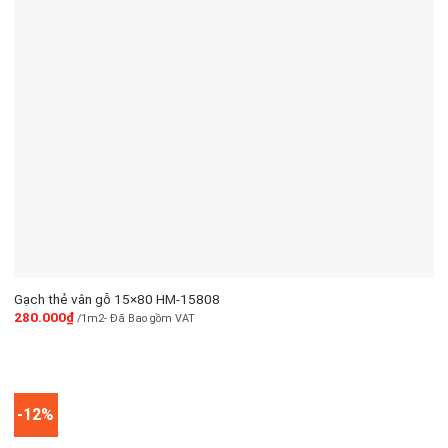
Gạch thẻ vân gỗ 15×80 HM-15808
280.000
₫
/1m2- Đã Bao gồm VAT
-12%