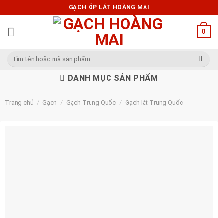
Skip
GẠCH ỐP LÁT HOÀNG MAI
to
content
0
Tìm
kiếm:
DANH MỤC SẢN PHẨM
Trang chủ
/
Gạch
/
Gạch Trung Quốc
/
Gạch lát Trung Quốc