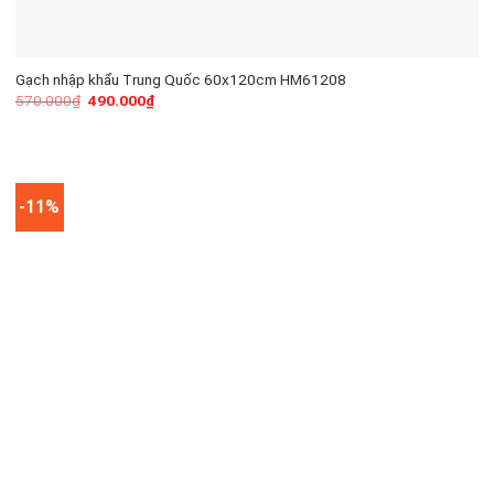
Gạch nhập khẩu Trung Quốc 60x120cm HM61208
570.000
₫
490.000
₫
-11%