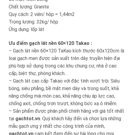
Chất lượng: Granite
Quy cách: 2 viên/ hộp = 1,44m2
Trọng lượng: 32kg/ hộp
Ứng dụng: lốp lát
Ưu điểm gạch lát nền 60×120 Takao :
– Gạch lát nền 60×120 TaKao kích thước 60x120cm là
loại gạch men được sản xuất trên dây truyền hiện đại
phù hợp sử dụng trong các khu chung cư, nhà ở cao
cấp, biệt thự, phòng khách…
– Gạch lát cao cấp Takao với đặc tính vượt trội: Siêu
bóng, siêu phẳng, bề mặt men dày và trong suốt, khả
năng chống mài mòn cao, khả năng chịu áp lực cao,
chống axit, chống trơn trượt, không bức xạ ô nhiễm.
– Sản phẩm được phân phối chính hãng với giá tốt nhất
tại
gachtot.vn
. Quý khách hãy đến và chọn lựa những
mẫu gạch ưng ý nhất cho công trình của mình,
gachtot.vn
cam kết đem đến sự hài lòng cho mọi