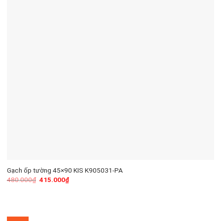
Gạch ốp tường 45×90 KIS K905031-PA
480.000
₫
415.000
₫