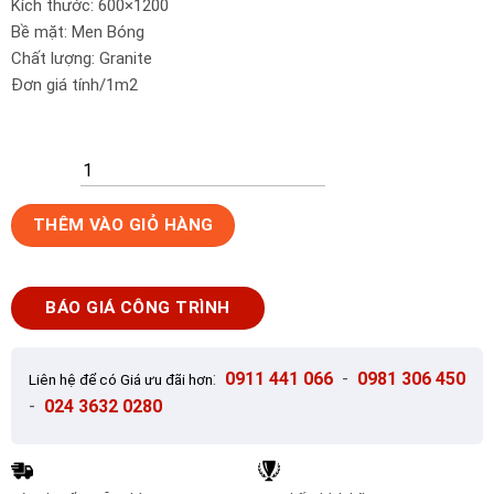
Kích thước: 600×1200
Bề mặt: Men Bóng
Chất lượng: Granite
Đơn giá tính/1m2
Gạch
THÊM VÀO GIỎ HÀNG
ốp
lát
60x120
BÁO GIÁ CÔNG TRÌNH
TaKao
men
vi
:
0911 441 066
-
0981 306 450
Liên hệ để có Giá ưu đãi hơn
tinh
-
024 3632 0280
kim
cương
AQ.62204