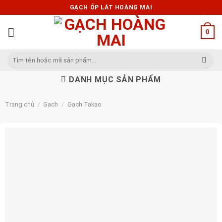
Skip
GẠCH ỐP LÁT HOÀNG MAI
to
content
0
Tìm
kiếm:
DANH MỤC SẢN PHẨM
Trang chủ
/
Gạch
/
Gạch Takao