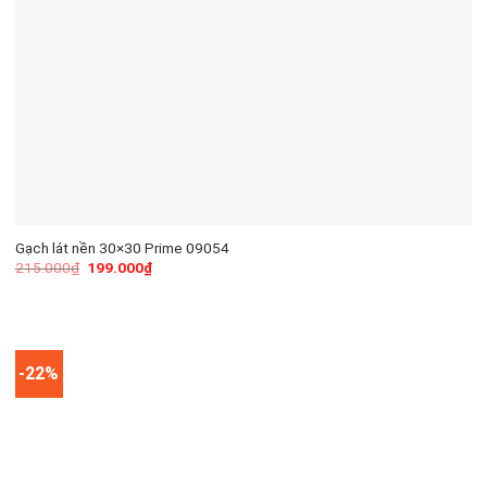
Gạch lát nền 30×30 Prime 09054
215.000
₫
199.000
₫
-22%