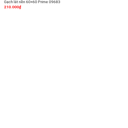
Gạch lát nền 60×60 Prime 09683
210.000
₫