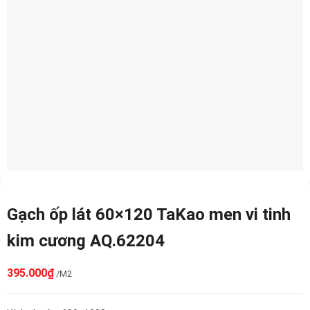
Gạch ốp lát 60×120 TaKao men vi tinh
kim cương AQ.62204
395.000
₫
/M2