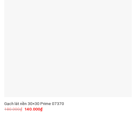
Gạch lát nền 30×30 Prime 07370
180.000
₫
140.000
₫