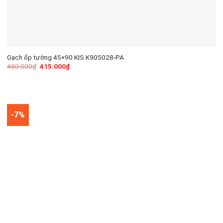
Gạch ốp tường 45×90 KIS K905028-PA
480.000
₫
415.000
₫
-7%