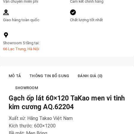
số
Vận chuyển miễn phí
Cam kết chính hãng
lượng
Giao hàng toàn quốc
Chất lượng tốt nhất
Showroom 5 tầng tại:
66 Lạc Trung, Hà Nội
MÔ TẢ
THÔNG TIN BỔ SUNG
ĐÁNH GIÁ (0)
SHOWROOM
Gạch ốp lát 60×120 TaKao men vi tinh
kim cương AQ.62204
Xuất xứ: Hãng Takao Việt Nam
Kích thước: 600×1200
Bề mặt: Men Bóng