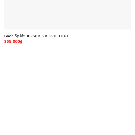
Gạch ốp lát 30×60 KIS KH60301D-1
355.000
₫