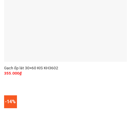
Gạch ốp lát 30×60 KIS KH3602
355.000
₫
-14%