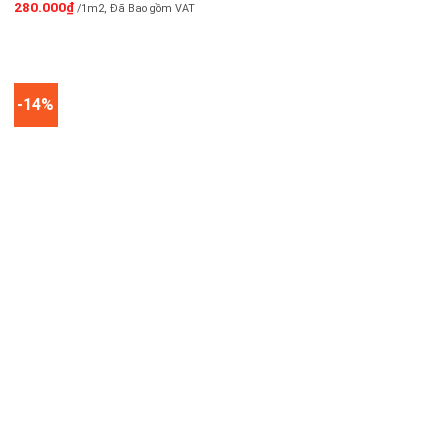
280.000
₫
/1m2, Đã Bao gồm VAT
-14%