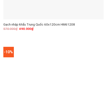
Gạch nhập khẩu Trung Quốc 60x120cm HM61208
570.000
₫
490.000
₫
-10%