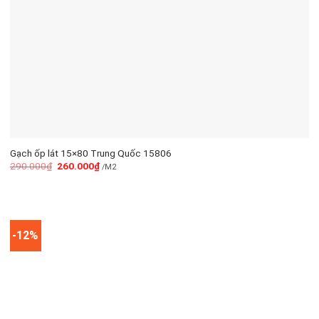
Gạch ốp lát 15×80 Trung Quốc 15806
290.000
₫
260.000
₫
/M2
-12%