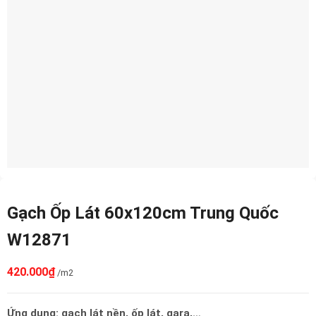
Gạch Ốp Lát 60x120cm Trung Quốc
W12871
420.000
₫
/m2
Ứng dụng: gạch lát nền, ốp lát, gara,…