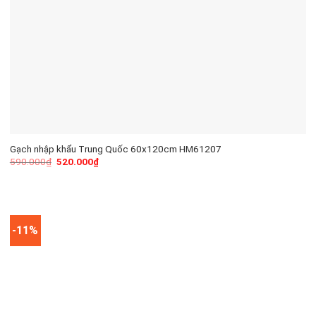
Gạch nhập khẩu Trung Quốc 60x120cm HM61207
590.000
₫
520.000
₫
-11%