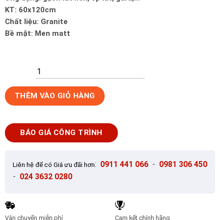
KT: 60x120cm
Chất liệu: Granite
Bề mặt: Men matt
Gạch
THÊM VÀO GIỎ HÀNG
Ốp
Lát
60x120cm
BÁO GIÁ CÔNG TRÌNH
Trung
Quốc
W12871
:
0911 441 066
-
0981 306 450
Liên hệ để có Giá ưu đãi hơn
số
-
024 3632 0280
lượng
Vận chuyển miễn phí
Cam kết chính hãng