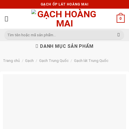
Skip
GẠCH ỐP LÁT HOÀNG MAI
to
content
0
Tìm
kiếm:
DANH MỤC SẢN PHẨM
Trang chủ
/
Gạch
/
Gạch Trung Quốc
/
Gạch lát Trung Quốc