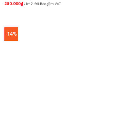
280.000
₫
/1m2- Đã Bao gồm VAT
-14%