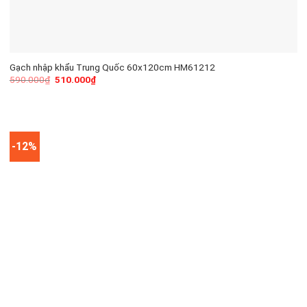
Gạch nhập khẩu Trung Quốc 60x120cm HM61212
590.000
₫
510.000
₫
-12%