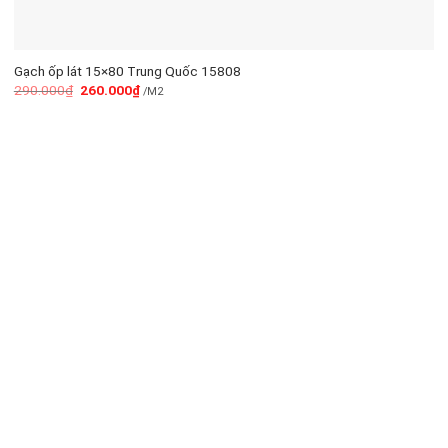
Gạch ốp lát 15×80 Trung Quốc 15808
290.000
₫
260.000
₫
/M2