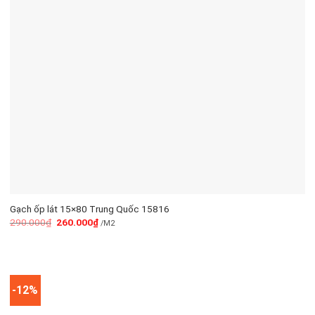
Gạch ốp lát 15×80 Trung Quốc 15816
290.000
₫
260.000
₫
/M2
-12%