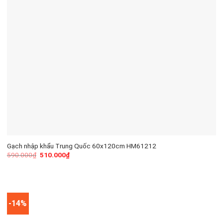
Gạch nhập khẩu Trung Quốc 60x120cm HM61212
590.000
₫
510.000
₫
-14%