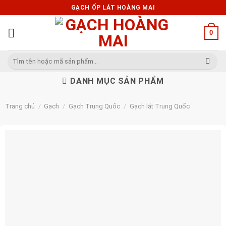
Skip
GẠCH ỐP LÁT HOÀNG MAI
to
content
0
Tìm
kiếm:
DANH MỤC SẢN PHẨM
Trang chủ
/
Gạch
/
Gạch Trung Quốc
/
Gạch lát Trung Quốc