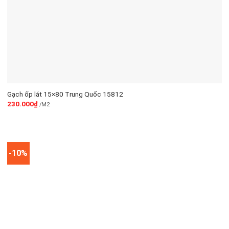
Gạch ốp lát 15×80 Trung Quốc 15812
230.000
₫
/M2
-10%