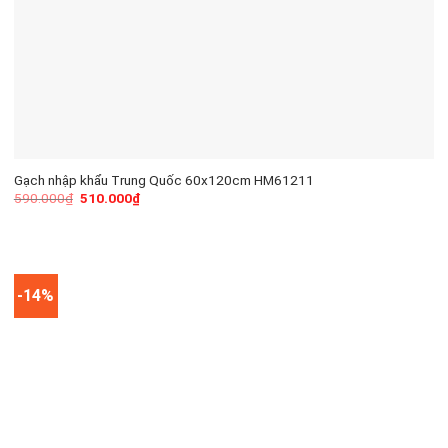
Gạch nhập khẩu Trung Quốc 60x120cm HM61211
590.000
₫
510.000
₫
-14%