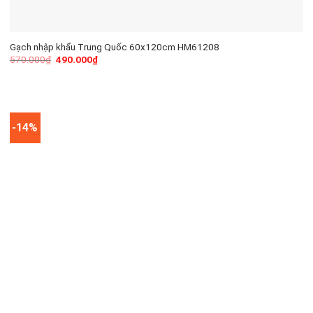
Gạch nhập khẩu Trung Quốc 60x120cm HM61208
570.000
₫
490.000
₫
-14%