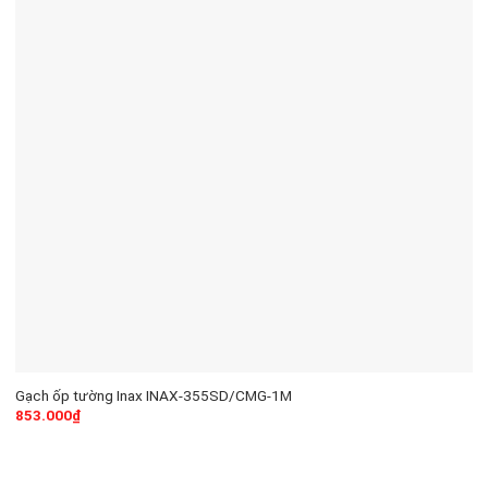
Gạch ốp tường Inax INAX-355SD/CMG-1M
853.000
₫