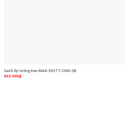
Gạch ốp tường Inax INAX-355TT/CMG-2B
853.000
₫