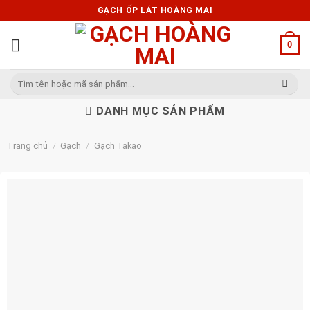
Skip
GẠCH ỐP LÁT HOÀNG MAI
to
content
0
Tìm
kiếm:
DANH MỤC SẢN PHẨM
Trang chủ
/
Gạch
/
Gạch Takao