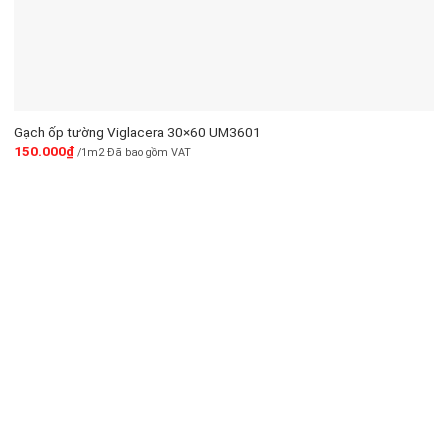
Gạch ốp tường Viglacera 30×60 UM3601
150.000
₫
/1m2 Đã bao gồm VAT