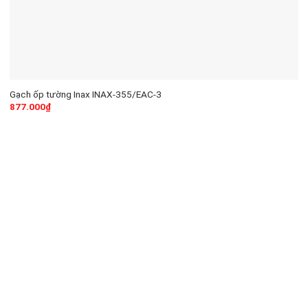
Gạch ốp tường Inax INAX-355/EAC-3
877.000
₫