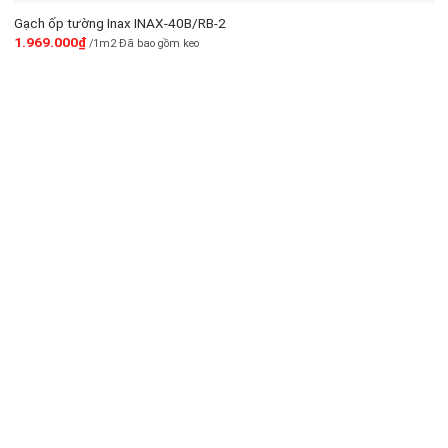
Gạch ốp tường Inax INAX-40B/RB-2
1.969.000
₫
/1m2 Đã bao gồm keo