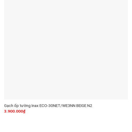
Gạch ốp tường Inax ECO-30NET/WE3NN BEIGE N2
3.900.000
₫