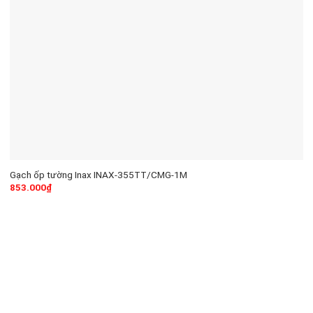
Gạch ốp tường Inax INAX-355TT/CMG-1M
853.000
₫