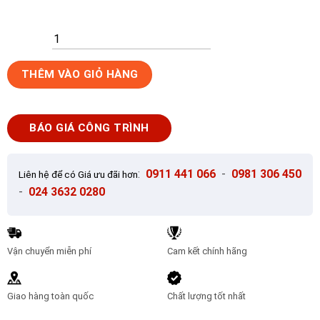
Gạch
THÊM VÀO GIỎ HÀNG
Ốp
Lát
60x60cm
BÁO GIÁ CÔNG TRÌNH
Takao
TK39101
số
:
0911 441 066
-
0981 306 450
Liên hệ để có Giá ưu đãi hơn
lượng
-
024 3632 0280
Vận chuyển miễn phí
Cam kết chính hãng
Giao hàng toàn quốc
Chất lượng tốt nhất