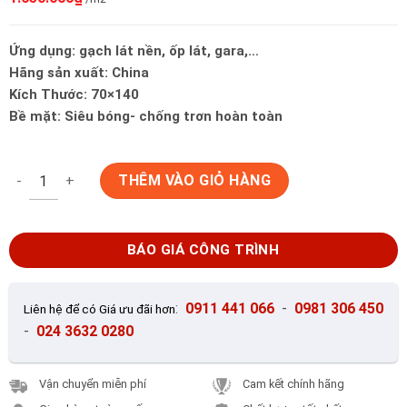
Ứng dụng: gạch lát nền, ốp lát, gara,…
Hãng sản xuất: China
Kích Thước: 70×140
Bề mặt: Siêu bóng- chống trơn hoàn toàn
Gạch Ốp Lát 70x140 Trung Quốc TG147003 số lượng
THÊM VÀO GIỎ HÀNG
BÁO GIÁ CÔNG TRÌNH
:
0911 441 066
-
0981 306 450
Liên hệ để có Giá ưu đãi hơn
-
024 3632 0280
Vận chuyển miễn phí
Cam kết chính hãng