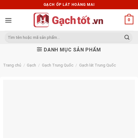
Skip
GẠCH ỐP LÁT HOÀNG MAI
to
content
0
Tìm
kiếm:
DANH MỤC SẢN PHẨM
Trang chủ
/
Gạch
/
Gạch Trung Quốc
/
Gạch lát Trung Quốc