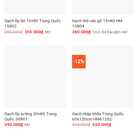
Gạch ốp lát 15×80 Trung Quốc
Gạch thẻ vân gỗ 15×80 HM-
15802
15804
285.000
₫
255.000
₫
280.000
₫
/M2
/1m2- Đã Bao gồm VAT
-12%
Gạch ốp tường 30×80 Trung
Gạch nhập khẩu Trung Quốc
Quốc 30801
60x120cm HM61202
390.000
₫
590.000
₫
520.000
₫
/M2