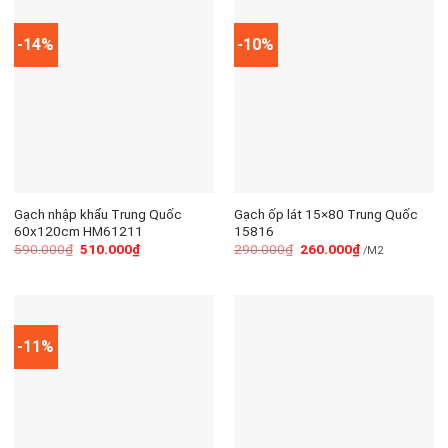
-14%
-10%
Gạch nhập khẩu Trung Quốc
Gạch ốp lát 15×80 Trung Quốc
60x120cm HM61211
15816
590.000
₫
510.000
₫
290.000
₫
260.000
₫
/M2
-11%