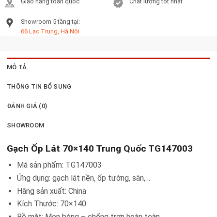
Giao hàng toàn quốc
Chất lượng tốt nhất
Showroom 5 tầng tại:
66 Lạc Trung, Hà Nội
MÔ TẢ
THÔNG TIN BỔ SUNG
ĐÁNH GIÁ (0)
SHOWROOM
Gạch Ốp Lát 70×140 Trung Quốc TG147003
Mã sản phẩm: TG147003
Ứng dụng: gạch lát nền, ốp tường, sàn,…
Hãng sản xuất: China
Kích Thước: 70×140
Bề mặt: Men bóng – chống trơn hoàn toàn