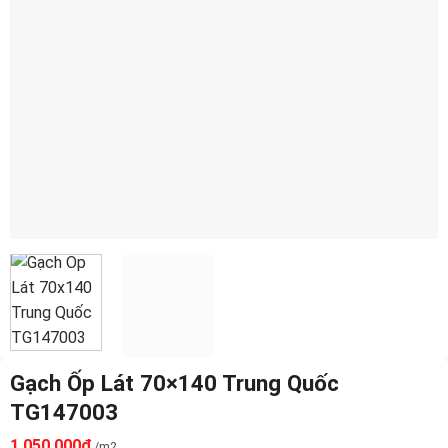
Gạch Ốp Lát 70×140 Trung Quốc
TG147003
1.050.000
₫
/m2