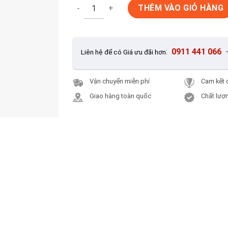
Gạch Ốp Lát 80x80 Catalan 8049 số lượng
THÊM VÀO GIỎ HÀNG
:
0911 441 066
Liên hệ để có Giá ưu đãi hơn
Vận chuyển miễn phí
Cam kết 
Giao hàng toàn quốc
Chất lượn