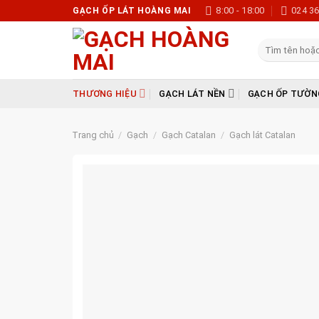
Skip
8:00 - 18:00
024 3
GẠCH ỐP LÁT HOÀNG MAI
to
content
Tìm
kiếm:
THƯƠNG HIỆU
GẠCH LÁT NỀN
GẠCH ỐP TƯỜN
Trang chủ
/
Gạch
/
Gạch Catalan
/
Gạch lát Catalan