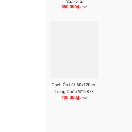
M21-612
350.000
₫
/m2
Gạch Ốp Lát 60x120cm
Trung Quốc W12873
420.000
₫
/m2