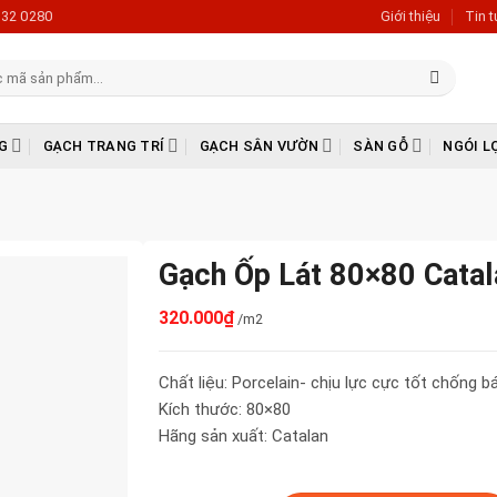
632 0280
Giới thiệu
Tin 
G
GẠCH TRANG TRÍ
GẠCH SÂN VƯỜN
SÀN GỖ
NGÓI L
Gạch Ốp Lát 80×80 Cata
320.000
₫
/m2
Chất liệu: Porcelain- chịu lực cực tốt chống 
Kích thước: 80×80
Hãng sản xuất: Catalan