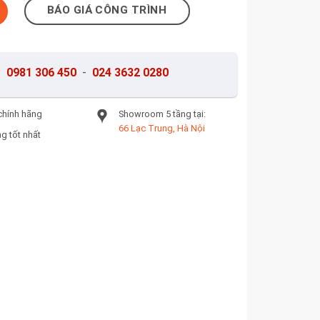
BÁO GIÁ CÔNG TRÌNH
-
0981 306 450
-
024 3632 0280
chính hãng
Showroom 5 tầng tại:
66 Lạc Trung, Hà Nội
g tốt nhất