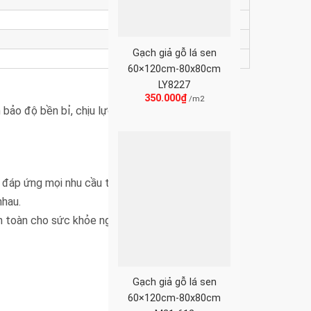
Gạch giả gỗ lá sen
60×120cm-80x80cm
LY8227
350.000
₫
/m2
bảo độ bền bỉ, chịu lực tốt, chống trầy xước và
, đáp ứng mọi nhu cầu thẩm mỹ của người dùng.
nhau.
an toàn cho sức khỏe người sử dụng.
Gạch giả gỗ lá sen
60×120cm-80x80cm