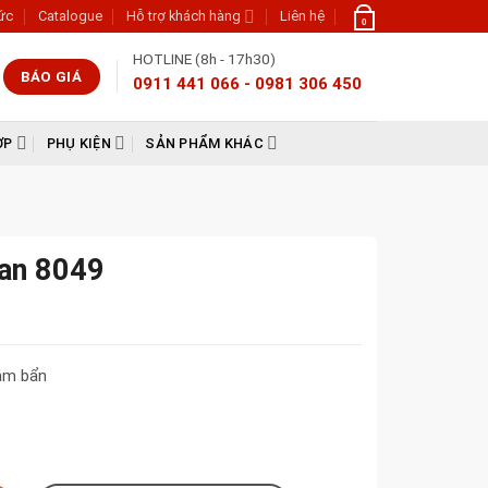
tức
Catalogue
Hỗ trợ khách hàng
Liên hệ
0
HOTLINE (8h - 17h30)
BÁO GIÁ
0911 441 066 - 0981 306 450
ỢP
PHỤ KIỆN
SẢN PHẨM KHÁC
lan 8049
bám bẩn