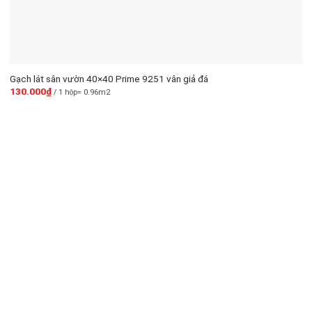
Gạch lát sân vườn 40×40 Prime 9251 vân giả đá
130.000
₫
/ 1 hộp= 0.96m2