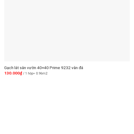
Gạch lát sân vườn 40×40 Prime 9232 vân đá
130.000
₫
/ 1 hộp= 0.96m2