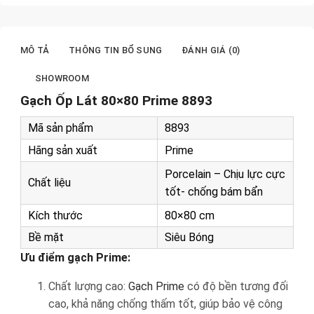
MÔ TẢ
THÔNG TIN BỔ SUNG
ĐÁNH GIÁ (0)
SHOWROOM
Gạch Ốp Lát 80×80 Prime 8893
Mã sản phẩm
8893
Hãng sản xuất
Prime
Porcelain – Chịu lực cực
Chất liệu
tốt- chống bám bẩn
Kích thước
80×80 cm
Bề mặt
Siêu Bóng
Ưu điểm gạch Prime:
Chất lượng cao:
Gạch Prime
có độ bền tương đối
cao, khả năng chống thấm tốt, giúp bảo vệ công