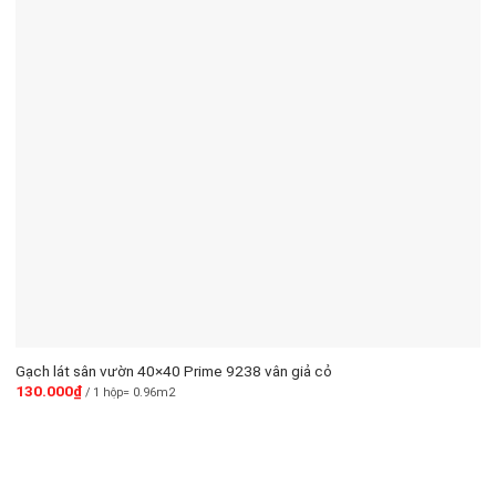
Gạch lát sân vườn 40×40 Prime 9238 vân giả cỏ
130.000
₫
/ 1 hộp= 0.96m2