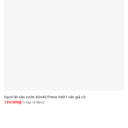
Gạch lát sân vườn 40×40 Prime 9401 vân giả cỏ
130.000
₫
/1 hộp =0.96m2