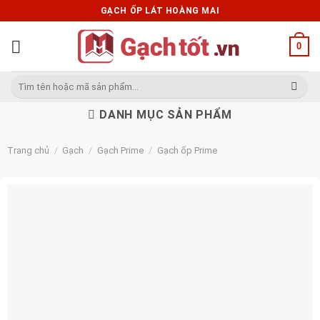
Skip
GẠCH ỐP LÁT HOÀNG MAI
to
content
0
Tìm
kiếm:
DANH MỤC SẢN PHẨM
Trang chủ
/
Gạch
/
Gạch Prime
/
Gạch ốp Prime