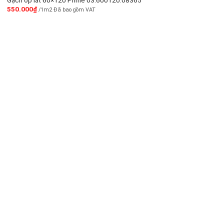
550.000
₫
/1m2 Đã bao gồm VAT