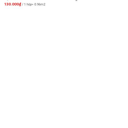
130.000
₫
/ 1 hộp= 0.96m2