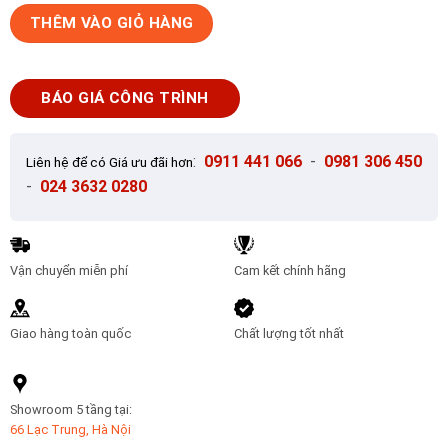
Gạch
THÊM VÀO GIỎ HÀNG
Ốp
Lát
80x80
BÁO GIÁ CÔNG TRÌNH
Prime
8893
số
:
0911 441 066
-
0981 306 450
Liên hệ để có Giá ưu đãi hơn
lượng
-
024 3632 0280
Vận chuyển miễn phí
Cam kết chính hãng
Giao hàng toàn quốc
Chất lượng tốt nhất
Showroom 5 tầng tại:
66 Lạc Trung, Hà Nội