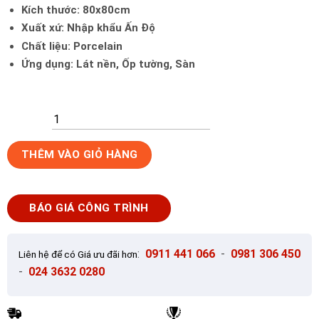
Kích thước: 80x80cm
Xuất xứ: Nhập khẩu Ấn Độ
Chất liệu: Porcelain
Ứng dụng: Lát nền, Ốp tường, Sàn
Gạch
THÊM VÀO GIỎ HÀNG
Ốp
Lát
80x80cm
BÁO GIÁ CÔNG TRÌNH
Ấn
Độ
Traventino
:
0911 441 066
-
0981 306 450
Liên hệ để có Giá ưu đãi hơn
Beige
-
024 3632 0280
số
lượng