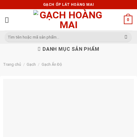
Skip
GẠCH ỐP LÁT HOÀNG MAI
to
content
0
Tìm
kiếm:
DANH MỤC SẢN PHẨM
Trang chủ
/
Gạch
/
Gạch Ấn Độ