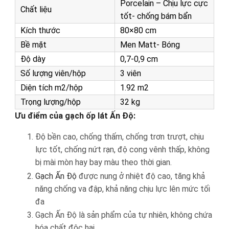
Porcelain – Chịu lực cực
Chất liệu
tốt- chống bám bẩn
Kích thước
80×80 cm
Bề mặt
Men Matt- Bóng
Độ dày
0,7-0,9 cm
Số lượng viên/hộp
3 viên
Diện tích m2/hộp
1.92 m2
Trọng lượng/hộp
32 kg
Ưu điểm của gạch ốp lát Ấn Độ:
Độ bền cao, chống thấm, chống trơn trượt, chịu
lực tốt, chống nứt rạn, độ cong vênh thấp, không
bị mài mòn hay bay màu theo thời gian.
Gạch Ấn Độ
được nung ở nhiệt độ cao, tăng khả
năng chống va đập, khả năng chịu lực lên mức tối
đa
Gạch Ấn Độ là sản phẩm của tự nhiên, không chứa
hóa chất độc hại